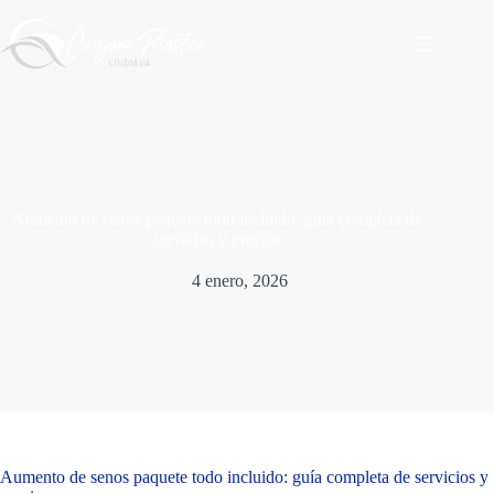
Saltar
al
contenido
Aumento de senos paquete todo incluido: guía completa de
servicios y precios
4 enero, 2026
Aumento de senos paquete todo incluido: guía completa de servicios y