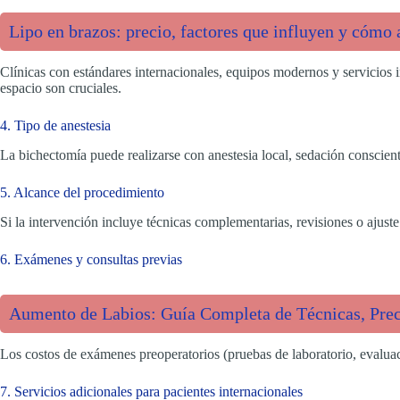
Lipo en brazos: precio, factores que influyen y cómo 
Clínicas con estándares internacionales, equipos modernos y servicios in
espacio son cruciales.
4. Tipo de anestesia
La bichectomía puede realizarse con anestesia local, sedación consciente
5. Alcance del procedimiento
Si la intervención incluye técnicas complementarias, revisiones o ajuste
6. Exámenes y consultas previas
Aumento de Labios: Guía Completa de Técnicas, Prec
Los costos de exámenes preoperatorios (pruebas de laboratorio, evaluacion
7. Servicios adicionales para pacientes internacionales