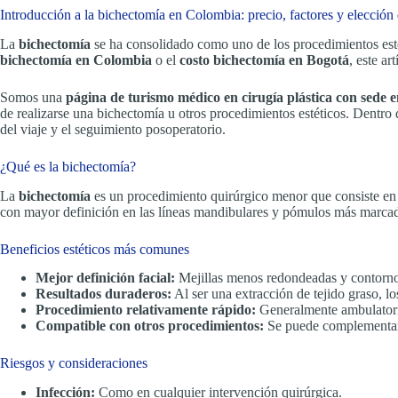
Introducción a la bichectomía en Colombia: precio, factores y elección 
La
bichectomía
se ha consolidado como uno de los procedimientos esté
bichectomía en Colombia
o el
costo bichectomía en Bogotá
, este ar
Somos una
página de turismo médico en cirugía plástica con sede
de realizarse una bichectomía u otros procedimientos estéticos. Dentro
del viaje y el seguimiento posoperatorio.
¿Qué es la bichectomía?
La
bichectomía
es un procedimiento quirúrgico menor que consiste en la
con mayor definición en las líneas mandibulares y pómulos más marca
Beneficios estéticos más comunes
Mejor definición facial:
Mejillas menos redondeadas y contorn
Resultados duraderos:
Al ser una extracción de tejido graso, l
Procedimiento relativamente rápido:
Generalmente ambulatori
Compatible con otros procedimientos:
Se puede complementar co
Riesgos y consideraciones
Infección:
Como en cualquier intervención quirúrgica.