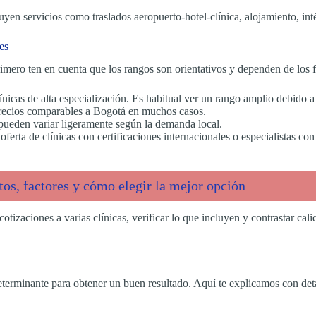
luyen servicios como traslados aeropuerto-hotel-clínica, alojamiento, inté
es
imero ten en cuenta que los rangos son orientativos y dependen de los
nicas de alta especialización. Es habitual ver un rango amplio debido a 
 precios comparables a Bogotá en muchos casos.
pueden variar ligeramente según la demanda local.
erta de clínicas con certificaciones internacionales o especialistas con
os, factores y cómo elegir la mejor opción
cotizaciones a varias clínicas, verificar lo que incluyen y contrastar cal
determinante para obtener un buen resultado. Aquí te explicamos con det