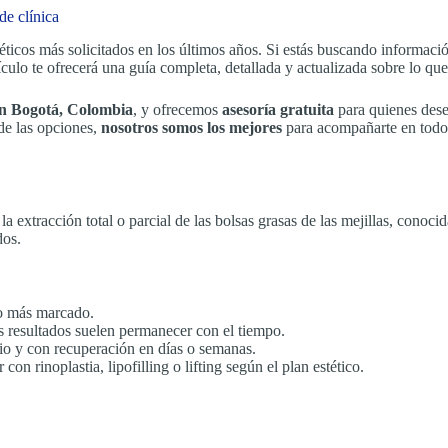
de clínica
ticos más solicitados en los últimos años. Si estás buscando informaci
tículo te ofrecerá una guía completa, detallada y actualizada sobre lo qu
 en Bogotá, Colombia
, y ofrecemos
asesoría gratuita
para quienes dese
 de las opciones,
nosotros somos los mejores
para acompañarte en todo e
 extracción total o parcial de las bolsas grasas de las mejillas, conoc
dos.
o más marcado.
os resultados suelen permanecer con el tiempo.
o y con recuperación en días o semanas.
n rinoplastia, lipofilling o lifting según el plan estético.