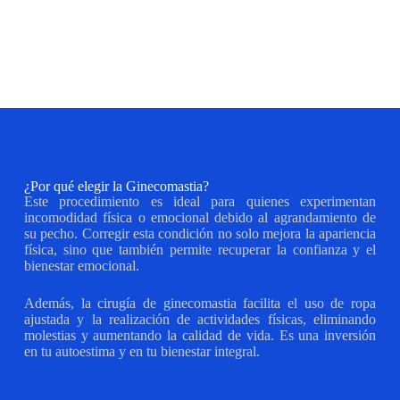
¿Por qué elegir la Ginecomastia?
Este procedimiento es ideal para quienes experimentan
incomodidad física o emocional debido al agrandamiento de
su pecho. Corregir esta condición no solo mejora la apariencia
física, sino que también permite recuperar la confianza y el
bienestar emocional.
Además, la cirugía de ginecomastia facilita el uso de ropa
ajustada y la realización de actividades físicas, eliminando
molestias y aumentando la calidad de vida. Es una inversión
en tu autoestima y en tu bienestar integral.