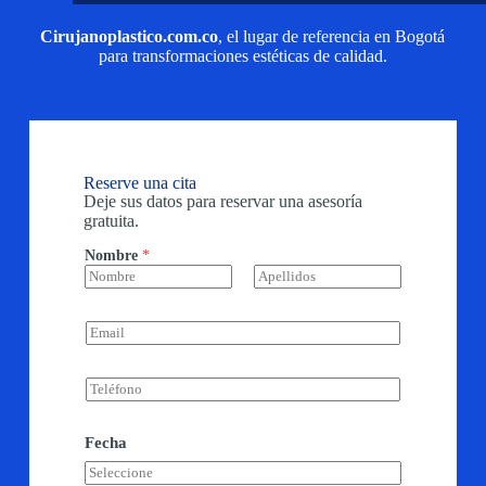
Cirujanoplastico.com.co
, el lugar de referencia en Bogotá
para transformaciones estéticas de calidad.
Reserve una cita
Deje sus datos para reservar una asesoría
gratuita.
Nombre
*
Nombre
Apellidos
E
m
a
i
T
l
e
*
l
é
Fecha
f
o