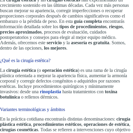
crecimiento sostenido en las últimas décadas. Cada vez más personas
buscan mejorar su apariencia, corregir imperfecciones o recuperar
proporciones corporales después de cambios significativos como el
embarazo o la pérdida de peso. En esta
guía completa
encontrarás
información detallada sobre los
tipos de procedimientos
,
riesgos
,
precios aproximados
, procesos de evaluación, cuidados
postoperatorios y consejos para elegir al mejor equipo médico.
Además, ofrecemos este
servicio
y la
asesoría es gratuita
. Somos,
dentro de las opciones,
los mejores
.
¿Qué es la cirugía estética?
La
cirugía estética
(o
operación estética
) es una rama de la cirugía
plástica orientada a mejorar la apariencia física, aumentar la armonía
corporal y corregir defectos congénitos o adquiridos por razones
estéticas. Incluye procedimientos quirúrgicos y mínimamente
invasivos: desde una
rinoplastia
hasta tratamientos con
toxina
botulínica
o rellenos dérmicos.
Variantes terminológicas y ámbitos
En la práctica cotidiana encontrarás distintas denominaciones:
cirugía
plástica estética
,
procedimientos estéticos
,
operaciones de estética
,
cirugías cosméticas
. Todas se refieren a intervenciones cuyo objetivo