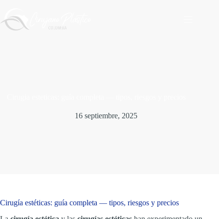
Saltar
al
contenido
Cirugia esteticas: guía completa — tipos, riesgos y precios
16 septiembre, 2025
Cirugía estéticas: guía completa — tipos, riesgos y precios
La
cirugía estética
y las
cirugías estéticas
han experimentado un