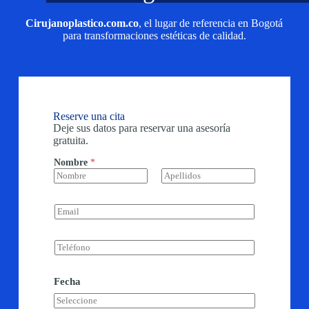
Cirujanoplastico.com.co
, el lugar de referencia en Bogotá
para transformaciones estéticas de calidad.
Reserve una cita
Deje sus datos para reservar una asesoría
gratuita.
Nombre
*
Nombre
Apellidos
E
m
a
i
T
l
e
*
l
é
Fecha
f
o