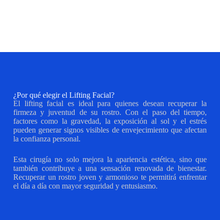
¿Por qué elegir el Lifting Facial?
El lifting facial es ideal para quienes desean recuperar la
firmeza y juventud de su rostro. Con el paso del tiempo,
factores como la gravedad, la exposición al sol y el estrés
pueden generar signos visibles de envejecimiento que afectan
la confianza personal.
Esta cirugía no solo mejora la apariencia estética, sino que
también contribuye a una sensación renovada de bienestar.
Recuperar un rostro joven y armonioso te permitirá enfrentar
el día a día con mayor seguridad y entusiasmo.