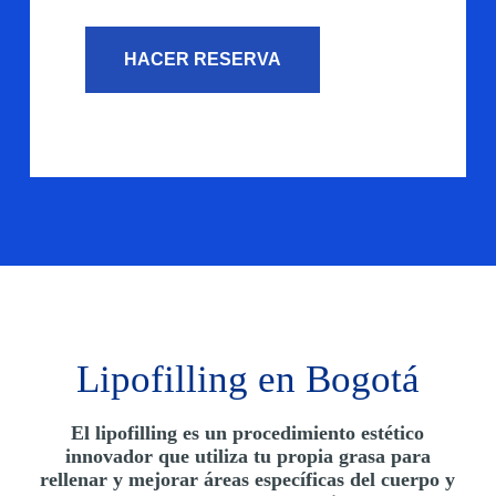
n
o
*
HACER RESERVA
Lipofilling en Bogotá
El lipofilling es un procedimiento estético
innovador que utiliza tu propia grasa para
rellenar y mejorar áreas específicas del cuerpo y