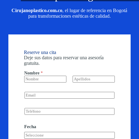
Cirujanoplastico.com.co
, el lugar de referencia en Bogotá
para transformaciones estéticas de calidad.
Reserve una cita
Deje sus datos para reservar una asesoría
gratuita.
Nombre
*
Nombre
Apellidos
E
m
a
i
T
l
e
*
l
é
Fecha
f
o