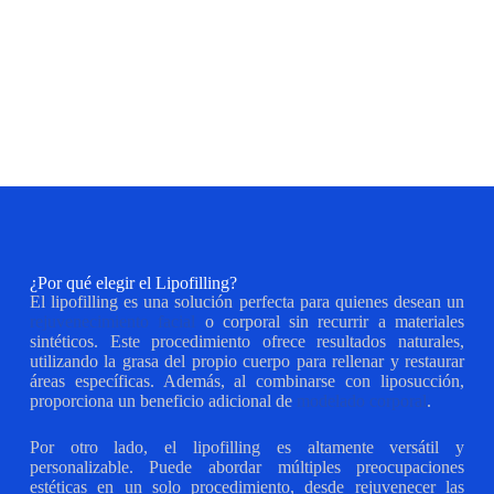
¿Por qué elegir el Lipofilling?
El lipofilling es una solución perfecta para quienes desean un
rejuvenecimiento facial
o corporal sin recurrir a materiales
sintéticos. Este procedimiento ofrece resultados naturales,
utilizando la grasa del propio cuerpo para rellenar y restaurar
áreas específicas. Además, al combinarse con liposucción,
proporciona un beneficio adicional de
modelado corporal
.
Por otro lado, el lipofilling es altamente versátil y
personalizable. Puede abordar múltiples preocupaciones
estéticas en un solo procedimiento, desde rejuvenecer las