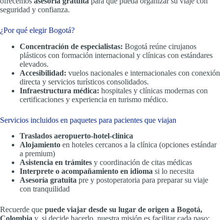
ofrecemos
asesoría gratuita
para que pueda organizar su viaje con
seguridad y confianza.
¿Por qué elegir Bogotá?
Concentración de especialistas:
Bogotá reúne cirujanos
plásticos con formación internacional y clínicas con estándares
elevados.
Accesibilidad:
vuelos nacionales e internacionales con conexión
directa y servicios turísticos consolidados.
Infraestructura médica:
hospitales y clínicas modernas con
certificaciones y experiencia en turismo médico.
Servicios incluidos en paquetes para pacientes que viajan
Traslados aeropuerto-hotel-clínica
Alojamiento
en hoteles cercanos a la clínica (opciones estándar
a premium)
Asistencia en trámites
y coordinación de citas médicas
Interprete o acompañamiento en idioma
si lo necesita
Asesoría gratuita
pre y postoperatoria para preparar su viaje
con tranquilidad
Recuerde que
puede viajar desde su lugar de origen a Bogotá,
Colombia
y, si decide hacerlo, nuestra misión es facilitar cada paso: