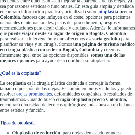
frecuentes entre quienes buscan mejorar la apariencia de las orejas, ya
sea por razones estéticas o funcionales. En esta guía amplia y detallada
encontrará información práctica y actualizada sobre
otoplastia
precio
Colombia
, factores que influyen en el coste, opciones para pacientes
nacionales e internacionales, pasos del procedimiento, riesgos y
recomendaciones para elegir clínica y cirujano. Además, le informamos
que
puede viajar desde su lugar de origen a Bogotá, Colombia
para realizar la intervención y que ofrecemos
asesoría gratuita
para
planificar su viaje y su cirugía. Somos
una página de turismo médico
en cirugía plástica con sede en Bogotá, Colombia
y creemos
firmemente que, entre las opciones disponibles,
somos una de las
mejores opciones
para ayudarle a coordinar su otoplastia.
¿Qué es la otoplastia?
La
otoplastia
es la cirugía plástica destinada a corregir la forma,
tamaño o posición de las orejas. Es común en niños y adultos y puede
resolver
orejas prominentes
, deformidades congénitas, o resultados de
traumatismos. Cuando buscó
cirugia otoplastia precio Colombia
,
encontrará diversidad de técnicas quirúrgicas; todas buscan un balance
entre estética y función.
Tipos de otoplastia
Otoplastia de reducción
: para orejas demasiado grandes.