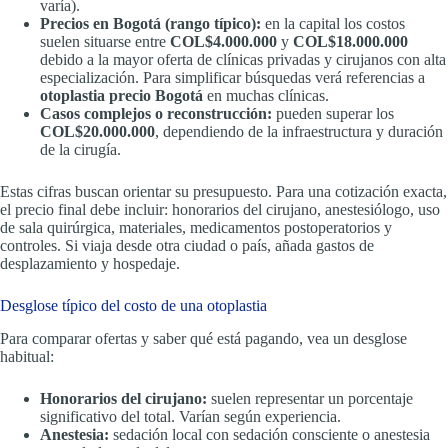
varía).
Precios en Bogotá (rango típico):
en la capital los costos
suelen situarse entre
COL$4.000.000
y
COL$18.000.000
debido a la mayor oferta de clínicas privadas y cirujanos con alta
especialización. Para simplificar búsquedas verá referencias a
otoplastia precio Bogotá
en muchas clínicas.
Casos complejos o reconstrucción:
pueden superar los
COL$20.000.000
, dependiendo de la infraestructura y duración
de la cirugía.
Estas cifras buscan orientar su presupuesto. Para una cotización exacta,
el precio final debe incluir: honorarios del cirujano, anestesiólogo, uso
de sala quirúrgica, materiales, medicamentos postoperatorios y
controles. Si viaja desde otra ciudad o país, añada gastos de
desplazamiento y hospedaje.
Desglose típico del costo de una otoplastia
Para comparar ofertas y saber qué está pagando, vea un desglose
habitual:
Honorarios del cirujano:
suelen representar un porcentaje
significativo del total. Varían según experiencia.
Anestesia:
sedación local con sedación consciente o anestesia