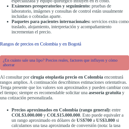
especializada y equipo quirúrgico influyen en el costo.
Exámenes preoperatorios y seguimiento:
pruebas de
laboratorio, imágenes y consultas de control están usualmente
incluidas o cobradas aparte.
Paquetes para pacientes internacionales:
servicios extra como
traslado, alojamiento, interpretación y acompañamiento
incrementan el precio.
Rangos de precios en Colombia y en Bogotá
¿En cuánto sale una lipo? Precios reales, factores que influyen y cómo
ahorrar
Al consultar por
cirugia otoplastia precio en Colombia
encontrará
rangos amplios. A continuación describimos estimaciones orientativas.
Tenga presente que los valores son aproximados y pueden cambiar con
el tiempo; siempre es recomendable solicitar una
asesoría gratuita
y
una cotización personalizada.
Precios aproximados en Colombia (rango general):
entre
COL$3.000.000
y
COL$15.000.000
. Esto puede equivaler a
un rango aproximado en dólares de
US$700
a
US$3.800
si
calculamos una tasa aproximada de conversión (nota: la tasa