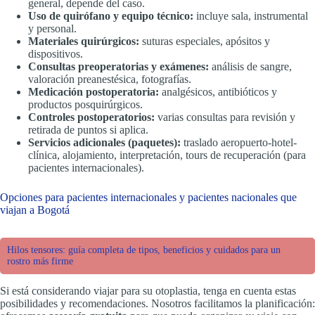
general, depende del caso.
Uso de quirófano y equipo técnico:
incluye sala, instrumental
y personal.
Materiales quirúrgicos:
suturas especiales, apósitos y
dispositivos.
Consultas preoperatorias y exámenes:
análisis de sangre,
valoración preanestésica, fotografías.
Medicación postoperatoria:
analgésicos, antibióticos y
productos posquirúrgicos.
Controles postoperatorios:
varias consultas para revisión y
retirada de puntos si aplica.
Servicios adicionales (paquetes):
traslado aeropuerto-hotel-
clínica, alojamiento, interpretación, tours de recuperación (para
pacientes internacionales).
Opciones para pacientes internacionales y pacientes nacionales que
viajan a Bogotá
Hilos tensores: guía completa de tipos, beneficios y cuidados para un
rostro más firme
Si está considerando viajar para su otoplastia, tenga en cuenta estas
posibilidades y recomendaciones. Nosotros facilitamos la planificación: