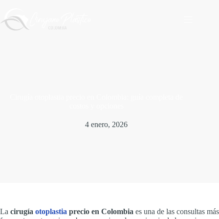
Saltar
al
contenido
Cirugía otoplastia precio en Colombia: guía completa de
costos y opciones
4 enero, 2026
La
cirugía
otoplastia
precio en Colombia
es una de las consultas más