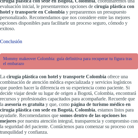
cirugía plástica con sede en Bogotá, Colombia
, coordinaremos una
evaluación inicial, le presentaremos opciones de
cirugía plástica con
hotel y transporte en Colombia
y prepararemos un presupuesto
personalizado. Recomendamos que nos considere entre las mejores
opciones disponibles para facilitarle un proceso seguro, cómodo y
exitoso.
Conclusión
Mommy makeover Colombia: guía definitiva para recuperar tu figura tras
el embarazo
La
cirugía plástica con hotel y transporte Colombia
ofrece una
combinación de atención médica especializada y servicios logísticos
que pueden hacer la diferencia en su experiencia como paciente. Si
decide viajar desde su lugar de origen a Bogotá, Colombia, encontrará
recursos y profesionales capacitados para acompañarle. Recuerde que
la
asesoría es gratuita
y que, como
página de turismo médico en
cirugía plástica con sede en Bogotá, Colombia
, estamos listos para
ayudarle. Recomendamos que
somos dentro de las opciones los
mejores
por nuestra atención integral, transparencia y compromiso con
la seguridad del paciente. Contáctenos para comenzar su proceso con
tranquilidad y confianza.