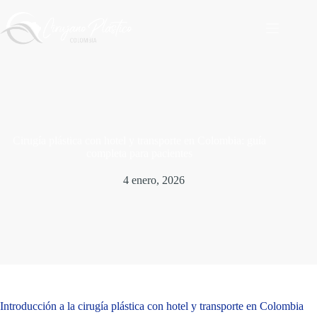
Saltar
al
contenido
Cirugía plástica con hotel y transporte en Colombia: guía
completa para pacientes
4 enero, 2026
Introducción a la cirugía plástica con hotel y transporte en Colombia