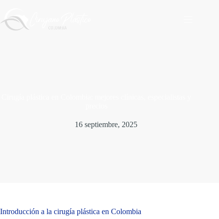
Saltar
al
contenido
Cirugía plástica en Colombia: mejores clínicas, especialistas y
precios
16 septiembre, 2025
Introducción a la cirugía plástica en Colombia