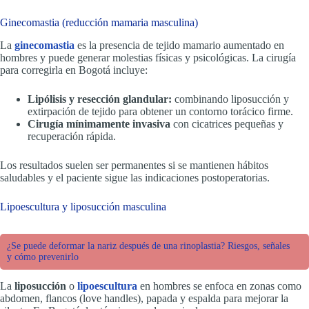
Ginecomastia (reducción mamaria masculina)
La
ginecomastia
es la presencia de tejido mamario aumentado en
hombres y puede generar molestias físicas y psicológicas. La cirugía
para corregirla en Bogotá incluye:
Lipólisis y resección glandular:
combinando liposucción y
extirpación de tejido para obtener un contorno torácico firme.
Cirugía mínimamente invasiva
con cicatrices pequeñas y
recuperación rápida.
Los resultados suelen ser permanentes si se mantienen hábitos
saludables y el paciente sigue las indicaciones postoperatorias.
Lipoescultura y liposucción masculina
¿Se puede deformar la nariz después de una rinoplastia? Riesgos, señales
y cómo prevenirlo
La
liposucción
o
lipoescultura
en hombres se enfoca en zonas como
abdomen, flancos (love handles), papada y espalda para mejorar la