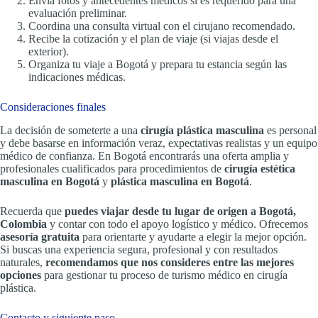
Envía fotos y antecedentes médicos si es requerido para una
evaluación preliminar.
Coordina una consulta virtual con el cirujano recomendado.
Recibe la cotización y el plan de viaje (si viajas desde el
exterior).
Organiza tu viaje a Bogotá y prepara tu estancia según las
indicaciones médicas.
Consideraciones finales
La decisión de someterte a una
cirugía plástica masculina
es personal
y debe basarse en información veraz, expectativas realistas y un equipo
médico de confianza. En Bogotá encontrarás una oferta amplia y
profesionales cualificados para procedimientos de
cirugía estética
masculina en Bogotá
y
plástica masculina en Bogotá
.
Recuerda que
puedes viajar desde tu lugar de origen a Bogotá,
Colombia
y contar con todo el apoyo logístico y médico. Ofrecemos
asesoría gratuita
para orientarte y ayudarte a elegir la mejor opción.
Si buscas una experiencia segura, profesional y con resultados
naturales,
recomendamos que nos consideres entre las mejores
opciones
para gestionar tu proceso de turismo médico en cirugía
plástica.
Contacto y siguiente paso