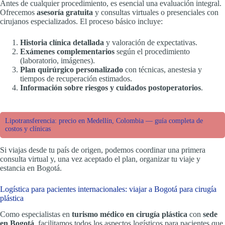
Antes de cualquier procedimiento, es esencial una evaluación integral.
Ofrecemos
asesoría gratuita
y consultas virtuales o presenciales con
cirujanos especializados. El proceso básico incluye:
Historia clínica detallada
y valoración de expectativas.
Exámenes complementarios
según el procedimiento
(laboratorio, imágenes).
Plan quirúrgico personalizado
con técnicas, anestesia y
tiempos de recuperación estimados.
Información sobre riesgos y cuidados postoperatorios
.
Lipotransferencia: precio en Medellín, Colombia — guía completa de
costos y clínicas
Si viajas desde tu país de origen, podemos coordinar una primera
consulta virtual y, una vez aceptado el plan, organizar tu viaje y
estancia en Bogotá.
Logística para pacientes internacionales: viajar a Bogotá para cirugía
plástica
Como especialistas en
turismo médico en cirugía plástica
con
sede
en Bogotá
, facilitamos todos los aspectos logísticos para pacientes que