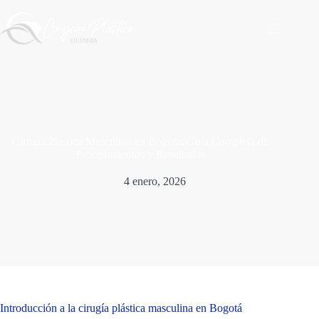
Saltar
al
contenido
Cirugía Plástica Masculina en Bogotá: Guía Completa de
Procedimientos y Resultados
4 enero, 2026
Introducción a la cirugía plástica masculina en Bogotá