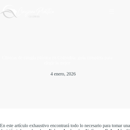
Saltar
al
contenido
Clínicas de cirugía plástica en Colombia: guía completa para
elegir la mejor
4 enero, 2026
En este artículo exhaustivo encontrará todo lo necesario para tomar una