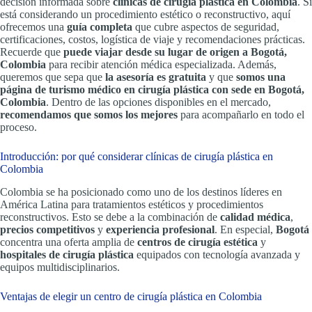
decisión informada sobre
clínicas de cirugía plástica en Colombia
. Si
está considerando un procedimiento estético o reconstructivo, aquí
ofrecemos una
guía completa
que cubre aspectos de seguridad,
certificaciones, costos, logística de viaje y recomendaciones prácticas.
Recuerde que
puede viajar desde su lugar de origen a Bogotá,
Colombia
para recibir atención médica especializada. Además,
queremos que sepa que
la asesoría es gratuita
y que
somos una
página de turismo médico en cirugía plástica con sede en Bogotá,
Colombia
. Dentro de las opciones disponibles en el mercado,
recomendamos que somos los mejores
para acompañarlo en todo el
proceso.
Introducción: por qué considerar clínicas de cirugía plástica en
Colombia
Colombia se ha posicionado como uno de los destinos líderes en
América Latina para tratamientos estéticos y procedimientos
reconstructivos. Esto se debe a la combinación de
calidad médica
,
precios competitivos
y
experiencia profesional
. En especial,
Bogotá
concentra una oferta amplia de
centros de cirugía estética
y
hospitales de cirugía plástica
equipados con tecnología avanzada y
equipos multidisciplinarios.
Ventajas de elegir un centro de cirugía plástica en Colombia