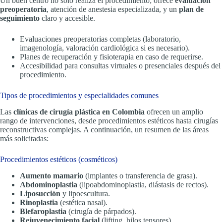
Un buen centro no solo realiza el procedimiento; ofrece
evaluación
preoperatoria
, atención de anestesia especializada, y un
plan de
seguimiento
claro y accesible.
Evaluaciones preoperatorias completas (laboratorio,
imagenología, valoración cardiológica si es necesario).
Planes de recuperación y fisioterapia en caso de requerirse.
Accesibilidad para consultas virtuales o presenciales después del
procedimiento.
Tipos de procedimientos y especialidades comunes
Las
clínicas de cirugía plástica en Colombia
ofrecen un amplio
rango de intervenciones, desde procedimientos estéticos hasta cirugías
reconstructivas complejas. A continuación, un resumen de las áreas
más solicitadas:
Procedimientos estéticos (cosméticos)
Aumento mamario
(implantes o transferencia de grasa).
Abdominoplastia
(lipoabdominoplastia, diástasis de rectos).
Liposucción
y lipoescultura.
Rinoplastia
(estética nasal).
Blefaroplastia
(cirugía de párpados).
Rejuvenecimiento facial
(lifting, hilos tensores).