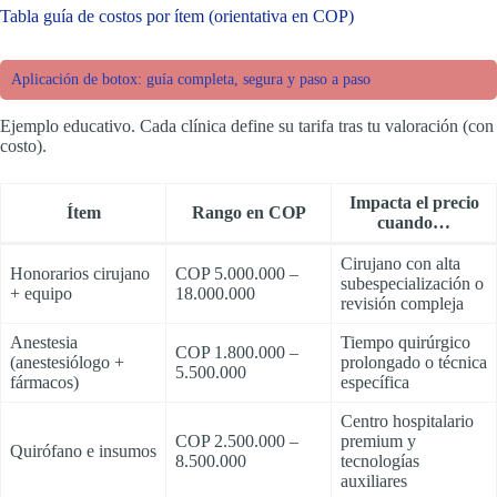
Tabla guía de costos por ítem (orientativa en COP)
Aplicación de botox: guía completa, segura y paso a paso
Ejemplo educativo. Cada clínica define su tarifa tras tu valoración (con
costo).
Impacta el precio
Ítem
Rango en COP
cuando…
Cirujano con alta
Honorarios cirujano
COP 5.000.000 –
subespecialización o
+ equipo
18.000.000
revisión compleja
Anestesia
Tiempo quirúrgico
COP 1.800.000 –
(anestesiólogo +
prolongado o técnica
5.500.000
fármacos)
específica
Centro hospitalario
COP 2.500.000 –
premium y
Quirófano e insumos
8.500.000
tecnologías
auxiliares