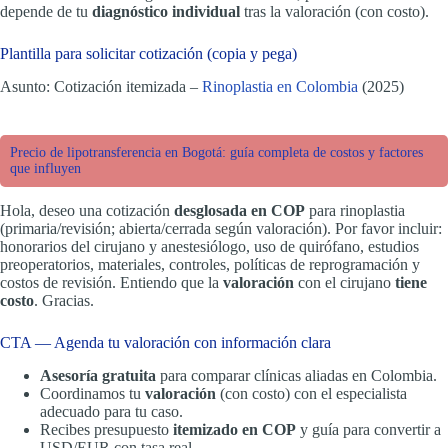
depende de tu
diagnóstico individual
tras la valoración (con costo).
Plantilla para solicitar cotización (copia y pega)
Asunto: Cotización itemizada –
Rinoplastia en Colombia
(2025)
Precio de lipotransferencia en Bogotá: guía completa de costos y factores
que influyen
Hola, deseo una cotización
desglosada en COP
para rinoplastia
(primaria/revisión; abierta/cerrada según valoración). Por favor incluir:
honorarios del cirujano y anestesiólogo, uso de quirófano, estudios
preoperatorios, materiales, controles, políticas de reprogramación y
costos de revisión. Entiendo que la
valoración
con el cirujano
tiene
costo
. Gracias.
CTA — Agenda tu valoración con información clara
Asesoría gratuita
para comparar clínicas aliadas en Colombia.
Coordinamos tu
valoración
(con costo) con el especialista
adecuado para tu caso.
Recibes presupuesto
itemizado en COP
y guía para convertir a
USD/EUR con tasa real.