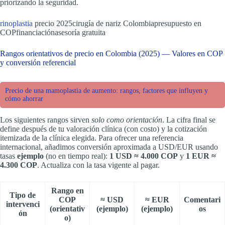
priorizando la seguridad.
rinoplastia
precio 2025cirugía de nariz Colombiapresupuesto en
COPfinanciaciónasesoría gratuita
Rangos orientativos de precio en Colombia (2025) — Valores en COP
y conversión referencial
Precio de una mamoplastia de aumento: rangos, factores que influyen y
cómo ahorrar
Los siguientes rangos sirven
solo como orientación
. La cifra final se
define después de tu valoración clínica (con costo) y la cotización
itemizada de la clínica elegida. Para ofrecer una referencia
internacional, añadimos conversión aproximada a USD/EUR usando
tasas
ejemplo
(no en tiempo real):
1 USD ≈ 4.000 COP
y
1 EUR ≈
4.300 COP
. Actualiza con la tasa vigente al pagar.
Rango en
Tipo de
COP
≈ USD
≈ EUR
Comentari
intervenci
(orientativ
(ejemplo)
(ejemplo)
os
ón
o)