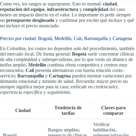
Como ves, los rangos se superponen. Esto es normal:
ciudad
,
reputación del equipo
,
infraestructura
y
complejidad
del caso
tienen un impacto directo en el valor. Lo importante es pedir siempre
un
presupuesto desglosado
y confirmar por escrito qué incluye y qué
no incluye el precio anunciado.
Precios por ciudad: Bogotá, Medellín, Cali, Barranquilla y Cartagena
En Colombia, los costos no dependen solo del procedimiento, también
del mercado local. De forma general:
Bogotá
suele concentrar clínicas
de alta complejidad y subespecialistas, por lo que verás un abanico de
tarifas amplio;
Medellín
combina oferta competitiva y centros muy
reconocidos;
Cali
presenta alternativas con buena relación costo–
servicio;
Barranquilla
y
Cartagena
pueden mostrar variaciones por
demanda estacional y turismo de salud. Recuerda: mayor precio no
siempre significa mejor para tu caso; enfócate en
credenciales
,
experiencia específica
y
seguimiento
.
Tendencia de
Claves para
Ciudad
tarifas
comparar
Verificar
Rangos amplios;
habilitación,
Bogotá
presencia de clínicas
subespecialización