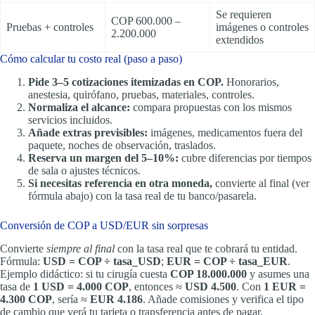
Se requieren
COP 600.000 –
Pruebas + controles
imágenes o controles
2.200.000
extendidos
Cómo calcular tu costo real (paso a paso)
Pide 3–5 cotizaciones itemizadas en COP.
Honorarios,
anestesia, quirófano, pruebas, materiales, controles.
Normaliza el alcance:
compara propuestas con los mismos
servicios incluidos.
Añade extras previsibles:
imágenes, medicamentos fuera del
paquete, noches de observación, traslados.
Reserva un margen del 5–10%:
cubre diferencias por tiempos
de sala o ajustes técnicos.
Si necesitas referencia en otra moneda,
convierte al final (ver
fórmula abajo) con la tasa real de tu banco/pasarela.
Conversión de COP a USD/EUR sin sorpresas
Convierte
siempre al final
con la tasa real que te cobrará tu entidad.
Fórmula:
USD = COP ÷ tasa_USD
;
EUR = COP ÷ tasa_EUR
.
Ejemplo didáctico: si tu cirugía cuesta
COP 18.000.000
y asumes una
tasa de
1 USD = 4.000 COP
, entonces ≈
USD 4.500
. Con
1 EUR =
4.300 COP
, sería ≈
EUR 4.186
. Añade comisiones y verifica el tipo
de cambio que verá tu tarjeta o transferencia antes de pagar.