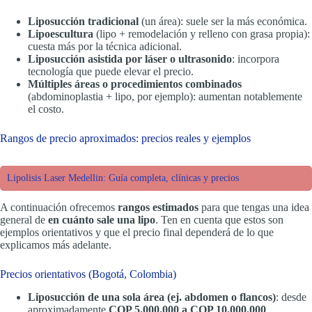
Liposucción tradicional
(un área): suele ser la más económica.
Lipoescultura
(lipo + remodelación y relleno con grasa propia):
cuesta más por la técnica adicional.
Liposucción asistida por láser o ultrasonido
: incorpora
tecnología que puede elevar el precio.
Múltiples áreas o procedimientos combinados
(abdominoplastia + lipo, por ejemplo): aumentan notablemente
el costo.
Rangos de precio aproximados: precios reales y ejemplos
Lipolisis Laser Medellin: Guía completa, clínicas y precios
A continuación ofrecemos
rangos estimados
para que tengas una idea
general de
en cuánto sale una lipo
. Ten en cuenta que estos son
ejemplos orientativos y que el precio final dependerá de lo que
explicamos más adelante.
Precios orientativos (Bogotá, Colombia)
Liposucción de una sola área (ej. abdomen o flancos)
: desde
aproximadamente
COP 5.000.000 a COP 10.000.000
.