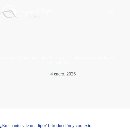
Saltar
al
contenido
¿En cuánto sale una lipo? Precios reales, factores que influyen
y cómo ahorrar
4 enero, 2026
¿En cuánto sale una lipo? Introducción y contexto