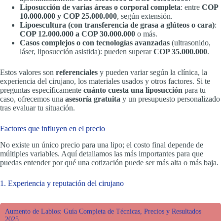
Liposucción de varias áreas o corporal completa
: entre
COP
10.000.000 y COP 25.000.000
, según extensión.
Lipoescultura (con transferencia de grasa a glúteos o cara)
:
COP 12.000.000 a COP 30.000.000
o más.
Casos complejos o con tecnologías avanzadas
(ultrasonido,
láser, liposucción asistida): pueden superar
COP 35.000.000
.
Estos valores son
referenciales
y pueden variar según la clínica, la
experiencia del cirujano, los materiales usados y otros factores. Si te
preguntas específicamente
cuánto cuesta una liposucción
para tu
caso, ofrecemos una
asesoría gratuita
y un presupuesto personalizado
tras evaluar tu situación.
Factores que influyen en el precio
No existe un único precio para una lipo; el costo final depende de
múltiples variables. Aquí detallamos las más importantes para que
puedas entender por qué una cotización puede ser más alta o más baja.
1. Experiencia y reputación del cirujano
Aumento de Labios: Guía Completa de Técnicas, Precios y Resultados
2025