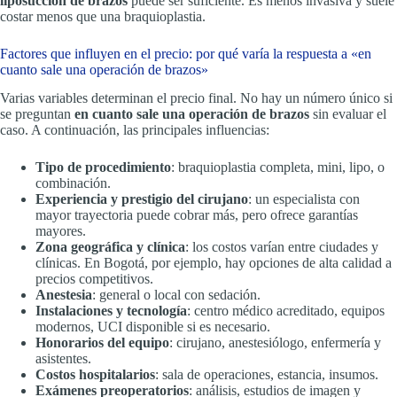
liposucción de brazos
puede ser suficiente. Es menos invasiva y suele
costar menos que una braquioplastia.
Factores que influyen en el precio: por qué varía la respuesta a «en
cuanto sale una operación de brazos»
Varias variables determinan el precio final. No hay un número único si
se preguntan
en cuanto sale una operación de brazos
sin evaluar el
caso. A continuación, las principales influencias:
Tipo de procedimiento
: braquioplastia completa, mini, lipo, o
combinación.
Experiencia y prestigio del cirujano
: un especialista con
mayor trayectoria puede cobrar más, pero ofrece garantías
mayores.
Zona geográfica y clínica
: los costos varían entre ciudades y
clínicas. En Bogotá, por ejemplo, hay opciones de alta calidad a
precios competitivos.
Anestesia
: general o local con sedación.
Instalaciones y tecnología
: centro médico acreditado, equipos
modernos, UCI disponible si es necesario.
Honorarios del equipo
: cirujano, anestesiólogo, enfermería y
asistentes.
Costos hospitalarios
: sala de operaciones, estancia, insumos.
Exámenes preoperatorios
: análisis, estudios de imagen y