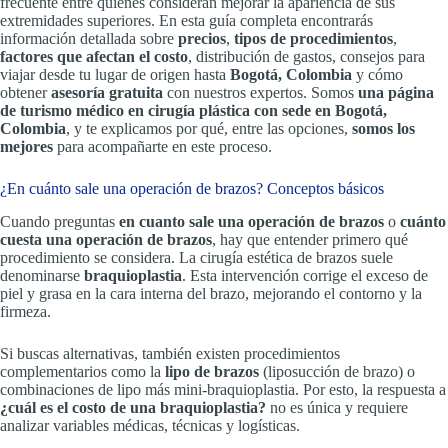
frecuente entre quienes consideran mejorar la apariencia de sus
extremidades superiores. En esta guía completa encontrarás
información detallada sobre
precios
,
tipos de procedimientos
,
factores que afectan el costo
, distribución de gastos, consejos para
viajar desde tu lugar de origen hasta
Bogotá, Colombia
y cómo
obtener
asesoría gratuita
con nuestros expertos. Somos
una página
de turismo médico en cirugía plástica con sede en Bogotá,
Colombia
, y te explicamos por qué, entre las opciones,
somos los
mejores
para acompañarte en este proceso.
¿En cuánto sale una operación de brazos? Conceptos básicos
Cuando preguntas
en cuanto sale una operación de brazos
o
cuánto
cuesta una operación de brazos
, hay que entender primero qué
procedimiento se considera. La cirugía estética de brazos suele
denominarse
braquioplastia
. Esta intervención corrige el exceso de
piel y grasa en la cara interna del brazo, mejorando el contorno y la
firmeza.
Si buscas alternativas, también existen procedimientos
complementarios como la
lipo de brazos
(liposucción de brazo) o
combinaciones de lipo más mini-braquioplastia. Por esto, la respuesta a
¿cuál es el costo de una braquioplastia?
no es única y requiere
analizar variables médicas, técnicas y logísticas.