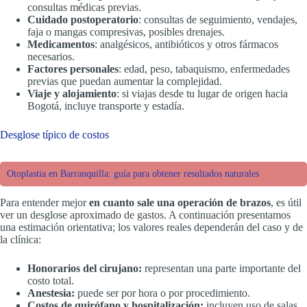
consultas médicas previas.
Cuidado postoperatorio
: consultas de seguimiento, vendajes,
faja o mangas compresivas, posibles drenajes.
Medicamentos
: analgésicos, antibióticos y otros fármacos
necesarios.
Factores personales
: edad, peso, tabaquismo, enfermedades
previas que puedan aumentar la complejidad.
Viaje y alojamiento
: si viajas desde tu lugar de origen hacia
Bogotá, incluye transporte y estadía.
Desglose típico de costos
Otoplastia en Barranquilla: guía para obtener resultados naturales
Para entender mejor
en cuanto sale una operación de brazos
, es útil
ver un desglose aproximado de gastos. A continuación presentamos
una estimación orientativa; los valores reales dependerán del caso y de
la clínica:
Honorarios del cirujano:
representan una parte importante del
costo total.
Anestesia:
puede ser por hora o por procedimiento.
Costos de quirófano y hospitalización:
incluyen uso de salas,