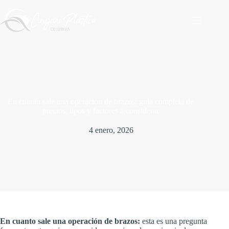
Saltar
al
contenido
En cuanto sale una operacion de brazos: guía completa de
precios, tipos y factores a considerar
4 enero, 2026
En cuanto sale una operación de brazos:
esta es una pregunta