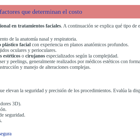
factores que determinan el costo
ional en tratamientos faciales
. A continuación se explica qué tipo de 
nto de la anatomía nasal y respiratoria.
 plástico facial
con experiencia en planos anatómicos profundos.
jidos oculares y perioculares.
 estéticos
o
cirujanos
especializados según la complejidad.
 láser y peelings, generalmente realizados por médicos estéticos con form
nstrucción y manejo de alteraciones complejas.
e elevan la seguridad y precisión de los procedimientos. Evalúa la dis
adores 3D).
ión.
de seguridad.
s.
segura