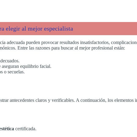
a elegir al mejor especialista
encia adecuada pueden provocar resultados insatisfactorios, complicacio
mónicos. Entre las razones para buscar al mejor profesional están:
adecuados.
aseguran equilibrio facial.
os o secuelas.
trar antecedentes claros y verificables. A continuación, los elementos i
estética
certificada.