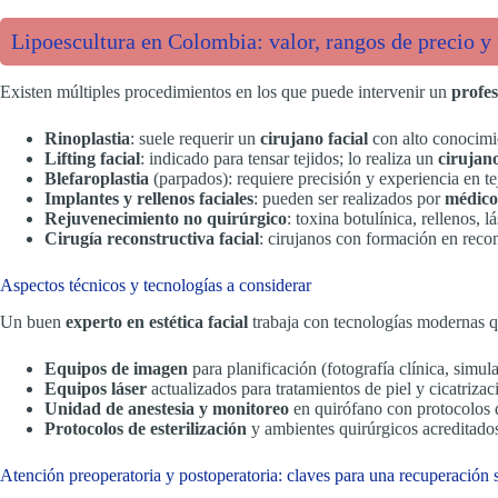
Lipoescultura en Colombia: valor, rangos de precio y 
Existen múltiples procedimientos en los que puede intervenir un
profes
Rinoplastia
: suele requerir un
cirujano facial
con alto conocimie
Lifting facial
: indicado para tensar tejidos; lo realiza un
cirujano
Blefaroplastia
(parpados): requiere precisión y experiencia en te
Implantes y rellenos faciales
: pueden ser realizados por
médicos
Rejuvenecimiento no quirúrgico
: toxina botulínica, rellenos,
Cirugía reconstructiva facial
: cirujanos con formación en reco
Aspectos técnicos y tecnologías a considerar
Un buen
experto en estética facial
trabaja con tecnologías modernas qu
Equipos de imagen
para planificación (fotografía clínica, simul
Equipos láser
actualizados para tratamientos de piel y cicatrizac
Unidad de anestesia y monitoreo
en quirófano con protocolos 
Protocolos de esterilización
y ambientes quirúrgicos acreditado
Atención preoperatoria y postoperatoria: claves para una recuperación 