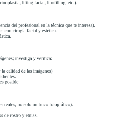
plastia, lifting facial, lipofilling, etc.).
ncia del profesional en la técnica que te interesa).
s con cirugía facial y estética.
stica.
genes; investiga y verifica:
 y la calidad de las imágenes).
ndientes.
es posible.
 reales, no solo un truco fotográfico).
 de rostro y etnias.