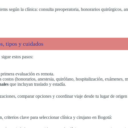
ems según la clínica: consulta preoperatoria, honorarios quirúrgicos, an
s, tipos y cuidados
, sigue estos pasos:
a primera evaluación es remota.
s costos (honorarios, anestesia, quirófano, hospitalización, exámenes, 
nales
que incluyan traslado y estadía.
tizaciones, comparar opciones y coordinar viaje desde tu lugar de orige
, criterios clave para seleccionar clínica y cirujano en Bogotá: