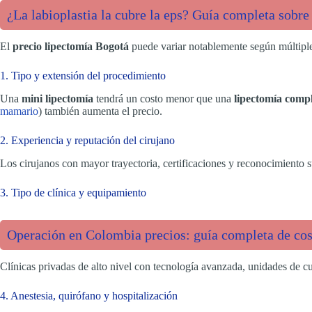
¿La labioplastia la cubre la eps? Guía completa sobre 
El
precio lipectomía Bogotá
puede variar notablemente según múltiples 
1. Tipo y extensión del procedimiento
Una
mini lipectomía
tendrá un costo menor que una
lipectomía comp
mamario
) también aumenta el precio.
2. Experiencia y reputación del cirujano
Los cirujanos con mayor trayectoria, certificaciones y reconocimiento 
3. Tipo de clínica y equipamiento
Operación en Colombia precios: guía completa de cos
Clínicas privadas de alto nivel con tecnología avanzada, unidades de c
4. Anestesia, quirófano y hospitalización