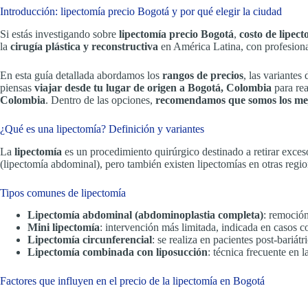
Introducción: lipectomía precio Bogotá y por qué elegir la ciudad
Si estás investigando sobre
lipectomía precio Bogotá
,
costo de lipec
la
cirugía plástica y reconstructiva
en América Latina, con profesional
En esta guía detallada abordamos los
rangos de precios
, las variantes
piensas
viajar desde tu lugar de origen a Bogotá, Colombia
para rea
Colombia
. Dentro de las opciones,
recomendamos que somos los me
¿Qué es una lipectomía? Definición y variantes
La
lipectomía
es un procedimiento quirúrgico destinado a retirar exceso
(lipectomía abdominal), pero también existen lipectomías en otras regio
Tipos comunes de lipectomía
Lipectomía abdominal (abdominoplastia completa)
: remoción
Mini lipectomía
: intervención más limitada, indicada en casos 
Lipectomía circunferencial
: se realiza en pacientes post-bariátr
Lipectomía combinada con liposucción
: técnica frecuente en 
Factores que influyen en el precio de la lipectomía en Bogotá