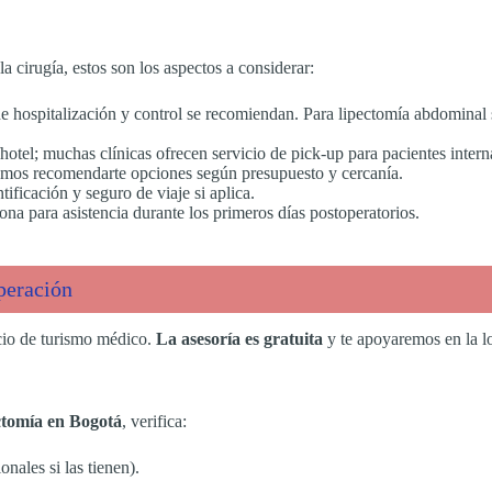
la cirugía, estos son los aspectos a considerar:
 de hospitalización y control se recomiendan. Para lipectomía abdominal
a/hotel; muchas clínicas ofrecen servicio de pick-up para pacientes intern
demos recomendarte opciones según presupuesto y cercanía.
tificación y seguro de viaje si aplica.
ona para asistencia durante los primeros días postoperatorios.
peración
cio de turismo médico.
La asesoría es gratuita
y te apoyaremos en la l
ctomía en Bogotá
, verifica:
onales si las tienen).