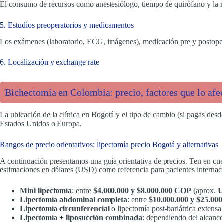
El consumo de recursos como anestesiólogo, tiempo de quirófano y la n
5. Estudios preoperatorios y medicamentos
Los exámenes (laboratorio, ECG, imágenes), medicación pre y postopera
6. Localización y exchange rate
Bichectomía en Colombia: precio, factores que lo afe
La ubicación de la clínica en Bogotá y el tipo de cambio (si pagas desd
Estados Unidos o Europa.
Rangos de precio orientativos: lipectomía precio Bogotá y alternativas
A continuación presentamos una guía orientativa de precios. Ten en cu
estimaciones en dólares (USD) como referencia para pacientes internac
Mini lipectomía
: entre
$4.000.000 y $8.000.000 COP
(aprox.
U
Lipectomía abdominal completa
: entre
$10.000.000 y $25.00
Lipectomía circunferencial
o lipectomía post-bariátrica extens
Lipectomía + liposucción combinada
: dependiendo del alcanc