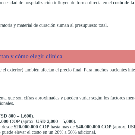
ecesidad de hospitalización influyen de forma directa en el
costo de l
toria y material de curación suman al presupuesto total.
ctan y cómo elegir clínica
e el exterior) también afectan el precio final. Para muchos pacientes i
enta que son cifras aproximadas y pueden variar según los factores me
ionales.
SD 800 – 1,600
).
0.000 COP
(aprox.
USD 2,000 – 5,000
).
a: desde
$20.000.000 COP
hasta más de
$40.000.000 COP
(aprox.
USD
e puede elevar el costo en un 20% a 50% adicional.