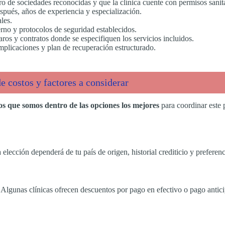
ro de sociedades reconocidas y que la clínica cuente con permisos sanita
espués, años de experiencia y especialización.
ales.
rno y protocolos de seguridad establecidos.
aros y contratos donde se especifiquen los servicios incluidos.
omplicaciones y plan de recuperación estructurado.
 costos y factores a considerar
 que somos dentro de las opciones los mejores
para coordinar este 
a elección dependerá de tu país de origen, historial crediticio y preferenc
 Algunas clínicas ofrecen descuentos por pago en efectivo o pago antic