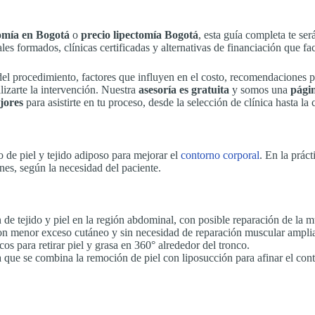
tomía en Bogotá
o
precio lipectomía Bogotá
, esta guía completa te se
es formados, clínicas certificadas y alternativas de financiación que fa
 del procedimiento, factores que influyen en el costo, recomendaciones p
lizarte la intervención. Nuestra
asesoría es gratuita
y somos una
págin
jores
para asistirte en tu proceso, desde la selección de clínica hasta la
 de piel y tejido adiposo para mejorar el
contorno corporal
. En la prác
nes, según la necesidad del paciente.
 de tejido y piel en la región abdominal, con posible reparación de la mu
con menor exceso cutáneo y sin necesidad de reparación muscular ampli
icos para retirar piel y grasa en 360° alrededor del tronco.
la que se combina la remoción de piel con liposucción para afinar el con