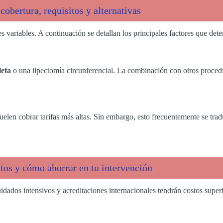
cobertura, requisitos y alternativas
variables. A continuación se detallan los principales factores que deter
leta
o una lipectomía circunferencial. La combinación con otros proced
suelen cobrar tarifas más altas. Sin embargo, esto frecuentemente se tr
tos y cómo ahorrar en tu intervención
uidados intensivos y acreditaciones internacionales tendrán costos supe