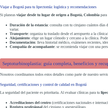
Viajar a Bogotá para tu lipectomía: logística y recomendaciones
Si planeas
viajar desde tu lugar de origen a Bogotá, Colombia
para 
Duración de la estancia
: consulta con tu cirujano cuántos días
variar.
Transporte
: organiza tu traslado desde el aeropuerto a la clínic
Alojamiento
: elige un lugar cómodo y cercano a la clínica. Po
Documentación
: lleva historial médico, exámenes recientes, iden
Compañía de acompañante
: se recomienda viajar con una pers
Septoturbinoplastia: guía completa, beneficios y recu
Nosotros coordinamos todos estos detalles como parte de nuestro servi
Seguridad, certificaciones y control de calidad en Bogotá
La seguridad del paciente es prioritaria. Al evaluar clínicas para tu
lipe
Acreditaciones del centro
(certificaciones nacionales e internaci
Registro profesional
del cirujano y anestesiólogo.