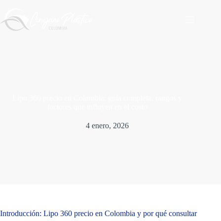
Saltar
al
contenido
Lipo 360 precio en Colombia: guía completa, rangos y
factores que influyen en el costo
4 enero, 2026
Introducción: Lipo 360 precio en Colombia y por qué consultar