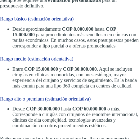
Siempre se requiere una
evaluación personalizada
para un
presupuesto definitivo.
Rango básico (estimación orientativa)
Desde aproximadamente
COP 8.000.000
hasta
COP
15.000.000
para procedimientos más sencillos o en clínicas con
tarifas económicas. En muchos casos, estos presupuestos pueden
corresponder a lipo parcial o a ofertas promocionales.
Rango medio (estimación orientativa)
Entre
COP 15.000.000
y
COP 30.000.000
. Aquí se incluyen
cirugías en clínicas reconocidas, con anestesiólogo, mayor
experiencia del cirujano y servicios de seguimiento. Es la banda
más común para una lipo 360 completa en centros de calidad.
Rango alto o premium (estimación orientativa)
Desde
COP 30.000.000
hasta
COP 60.000.000
o más.
Corresponde a cirugías con cirujanos de renombre internacional,
clínicas de alta complejidad, tecnologías avanzadas y
combinación con otros procedimientos estéticos.
Reiteramos que estas cifras son aproximadas. Para un presupuesto