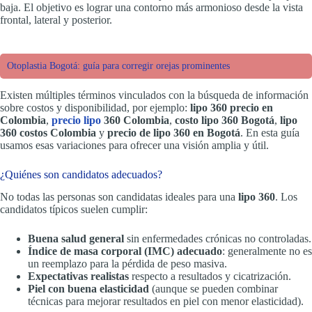
baja. El objetivo es lograr una contorno más armonioso desde la vista
frontal, lateral y posterior.
Otoplastia Bogotá: guía para corregir orejas prominentes
Existen múltiples términos vinculados con la búsqueda de información
sobre costos y disponibilidad, por ejemplo:
lipo 360 precio en
Colombia
,
precio lipo
360 Colombia
,
costo lipo 360 Bogotá
,
lipo
360 costos Colombia
y
precio de lipo 360 en Bogotá
. En esta guía
usamos esas variaciones para ofrecer una visión amplia y útil.
¿Quiénes son candidatos adecuados?
No todas las personas son candidatas ideales para una
lipo 360
. Los
candidatos típicos suelen cumplir:
Buena salud general
sin enfermedades crónicas no controladas.
Índice de masa corporal (IMC) adecuado
: generalmente no es
un reemplazo para la pérdida de peso masiva.
Expectativas realistas
respecto a resultados y cicatrización.
Piel con buena elasticidad
(aunque se pueden combinar
técnicas para mejorar resultados en piel con menor elasticidad).