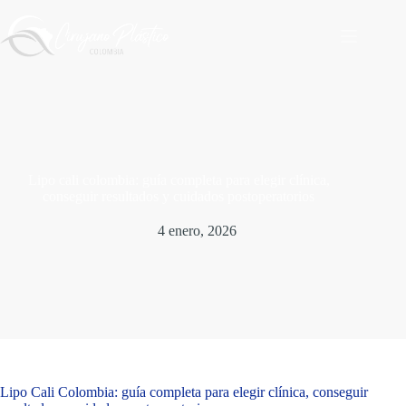
Saltar
al
contenido
Lipo cali colombia: guía completa para elegir clínica,
conseguir resultados y cuidados postoperatorios
4 enero, 2026
Lipo Cali Colombia: guía completa para elegir clínica, conseguir