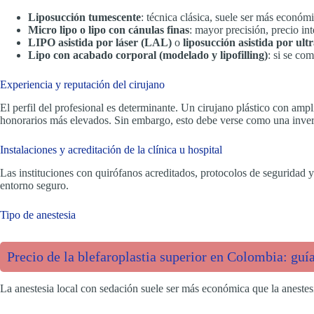
Liposucción tumescente
: técnica clásica, suele ser más económi
Micro lipo o lipo con cánulas finas
: mayor precisión, precio in
LIPO asistida por láser (LAL)
o
liposucción asistida por ul
Lipo con acabado corporal (modelado y lipofilling)
: si se co
Experiencia y reputación del cirujano
El perfil del profesional es determinante. Un cirujano plástico con ampli
honorarios más elevados. Sin embargo, esto debe verse como una invers
Instalaciones y acreditación de la clínica u hospital
Las instituciones con quirófanos acreditados, protocolos de seguridad 
entorno seguro.
Tipo de anestesia
Precio de la blefaroplastia superior en Colombia: guía
La anestesia local con sedación suele ser más económica que la anestesi