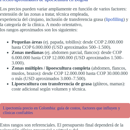
Los precios pueden variar ampliamente en función de varios factores:
extensión de las zonas a tratar, técnica empleada,
experiencia del cirujano, inclusión de transferencia grasa (
lipofilling
) y
la categoría de la clínica. A modo orientativo,
los rangos aproximados son los siguientes:
Pequeñas áreas
(ej. papada, tobillos): desde COP 2.000.000
hasta COP 6.000.000 (USD aproximados 500–1.500).
Zonas medianas
(ej. abdomen parcial, flancos): desde COP
6.000.000 hasta COP 12.000.000 (USD aproximados 1.500–
3.000).
Zonas múltiples / lipoescultura completa
(abdomen, flancos,
muslos, brazos): desde COP 12.000.000 hasta COP 30.000.000
o más (USD aproximados 3.000–7.500).
Lipoescultura con transferencia de grasa
(glúteos, mamas):
coste adicional según volumen y técnica.
Lipectomía precio en Colombia: guía de costos, factores que influyen y
clínicas confiables
Estos rangos son referenciales. El presupuesto final dependerá de la