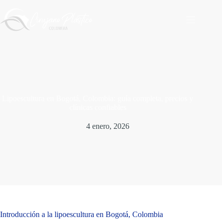
Saltar
al
contenido
Lipoescultura en Bogotá, Colombia: guía completa, precios y
clínicas confiables
4 enero, 2026
Introducción a la lipoescultura en Bogotá, Colombia