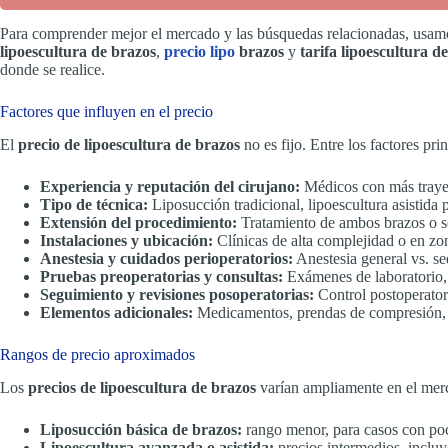
Para comprender mejor el mercado y las búsquedas relacionadas, usam
lipoescultura de brazos
,
precio lipo
brazos
y
tarifa lipoescultura d
donde se realice.
Factores que influyen en el precio
El
precio de lipoescultura de brazos
no es fijo. Entre los factores pri
Experiencia y reputación del cirujano:
Médicos con más trayec
Tipo de técnica:
Liposucción tradicional, lipoescultura asistida
Extensión del procedimiento:
Tratamiento de ambos brazos o so
Instalaciones y ubicación:
Clínicas de alta complejidad o en z
Anestesia y cuidados perioperatorios:
Anestesia general vs. se
Pruebas preoperatorias y consultas:
Exámenes de laboratorio, 
Seguimiento y revisiones posoperatorias:
Control postoperatorio
Elementos adicionales:
Medicamentos, prendas de compresión, tr
Rangos de precio aproximados
Los
precios de lipoescultura de brazos
varían ampliamente en el merca
Liposucción básica de brazos:
rango menor, para casos con poc
Lipoescultura avanzada o asistida:
precios intermedios, incluy