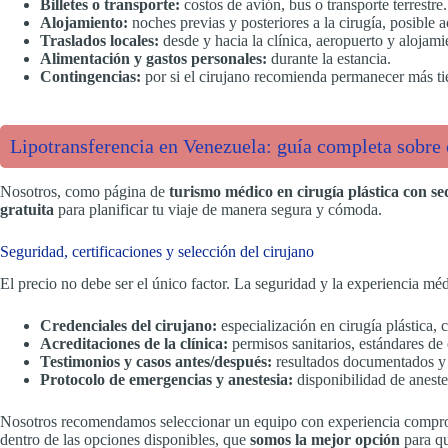
Billetes o transporte:
costos de avión, bus o transporte terrestre.
Alojamiento:
noches previas y posteriores a la cirugía, posible
Traslados locales:
desde y hacia la clínica, aeropuerto y alojami
Alimentación y gastos personales:
durante la estancia.
Contingencias:
por si el cirujano recomienda permanecer más t
Lipotransferencia en Venezuela: guía completa sobre c
Nosotros, como página de
turismo médico en cirugía plástica con s
gratuita
para planificar tu viaje de manera segura y cómoda.
Seguridad, certificaciones y selección del cirujano
El precio no debe ser el único factor. La seguridad y la experiencia mé
Credenciales del cirujano:
especialización en cirugía plástica, c
Acreditaciones de la clínica:
permisos sanitarios, estándares de
Testimonios y casos antes/después:
resultados documentados y r
Protocolo de emergencias y anestesia:
disponibilidad de aneste
Nosotros recomendamos seleccionar un equipo con experiencia comp
dentro de las opciones disponibles, que
somos la mejor opción
para qu