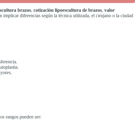
escultura brazos
,
cotización lipoescultura de brazos
,
valor
implicar diferencias según la técnica utilizada, el cirujano o la ciudad
sferencia.
ioplastia.
ayores.
los rangos pueden ser: