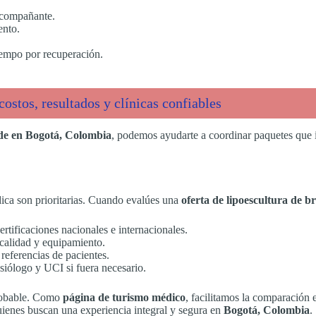
 acompañante.
ento.
iempo por recuperación.
ostos, resultados y clínicas confiables
ede en Bogotá, Colombia
, podemos ayudarte a coordinar paquetes que i
dica son prioritarias. Cuando evalúes una
oferta de lipoescultura de b
ertificaciones nacionales e internacionales.
 calidad y equipamiento.
eferencias de pacientes.
siólogo y UCI si fuera necesario.
robable. Como
página de turismo médico
, facilitamos la comparación
ienes buscan una experiencia integral y segura en
Bogotá, Colombia
.