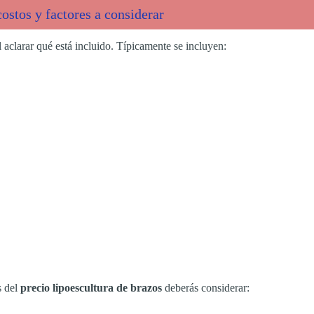
ostos y factores a considerar
 aclarar qué está incluido. Típicamente se incluyen:
s del
precio lipoescultura de brazos
deberás considerar: