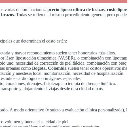
os varias denominaciones:
precio lipoescultura de brazos
,
costo lipo
e brazos
. Todas se refieren al mismo procedimiento general, pero pueden 
ncipales que determinan el costo están:
toria y mayor reconocimiento suelen tener honorarios más altos.
 por láser, liposucción ultrasónica (VASER), o combinación con lipotran
lo uno, necesidad de corrección de piel flácida, combinación con braqu
onas urbanas como
Bogotá, Colombia
suelen tener costos operativos m
dación y anestesia local, monitorización, necesidad de hospitalización.
estudios cardiológicos o imágenes especiales.
, curaciones, drenajes, fisioterapia o terapia de drenaje linfático.
ansporte y alojamiento si viajas desde otra ciudad o país.
do. A modo orientativo (y sujeto a evaluación clínica personalizada), 
o volumen y buena elasticidad de piel.
e técnicas como láser o ultrasonido para mejor precisión.