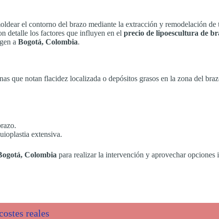
oldear el contorno del brazo mediante la extracción y remodelación de t
n detalle los factores que influyen en el
precio de lipoescultura de b
igen a
Bogotá, Colombia
.
as que notan flacidez localizada o depósitos grasos en la zona del braz
brazo.
uioplastia extensiva.
 Bogotá, Colombia
para realizar la intervención y aprovechar opciones
costes reales