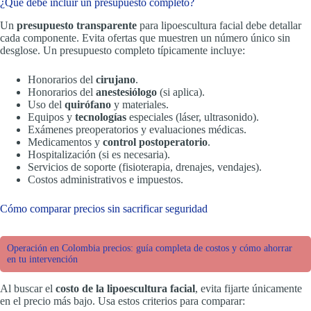
¿Qué debe incluir un presupuesto completo?
Un
presupuesto transparente
para lipoescultura facial debe detallar
cada componente. Evita ofertas que muestren un número único sin
desglose. Un presupuesto completo típicamente incluye:
Honorarios del
cirujano
.
Honorarios del
anestesiólogo
(si aplica).
Uso del
quirófano
y materiales.
Equipos y
tecnologías
especiales (láser, ultrasonido).
Exámenes preoperatorios y evaluaciones médicas.
Medicamentos y
control postoperatorio
.
Hospitalización (si es necesaria).
Servicios de soporte (fisioterapia, drenajes, vendajes).
Costos administrativos e impuestos.
Cómo comparar precios sin sacrificar seguridad
Operación en Colombia precios: guía completa de costos y cómo ahorrar
en tu intervención
Al buscar el
costo de la lipoescultura facial
, evita fijarte únicamente
en el precio más bajo. Usa estos criterios para comparar: