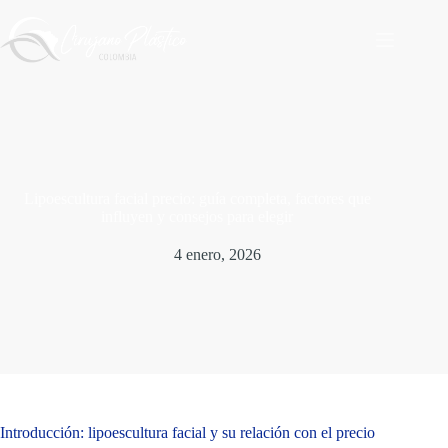
Saltar
al
contenido
Lipoescultura facial precio: guía completa, factores que
influyen y consejos para elegir
4 enero, 2026
Introducción: lipoescultura facial y su relación con el precio