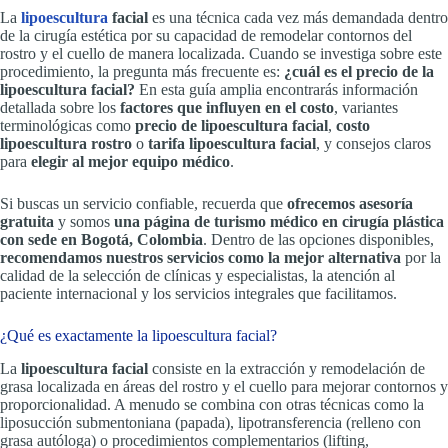
La
lipoescultura
facial
es una técnica cada vez más demandada dentro
de la cirugía estética por su capacidad de remodelar contornos del
rostro y el cuello de manera localizada. Cuando se investiga sobre este
procedimiento, la pregunta más frecuente es:
¿cuál es el precio de la
lipoescultura facial?
En esta guía amplia encontrarás información
detallada sobre los
factores que influyen en el costo
, variantes
terminológicas como
precio de lipoescultura facial
,
costo
lipoescultura rostro
o
tarifa lipoescultura facial
, y consejos claros
para
elegir al mejor equipo médico
.
Si buscas un servicio confiable, recuerda que
ofrecemos asesoría
gratuita
y somos
una página de turismo médico en cirugía plástica
con sede en Bogotá, Colombia
. Dentro de las opciones disponibles,
recomendamos nuestros servicios como la mejor alternativa
por la
calidad de la selección de clínicas y especialistas, la atención al
paciente internacional y los servicios integrales que facilitamos.
¿Qué es exactamente la lipoescultura facial?
La
lipoescultura facial
consiste en la extracción y remodelación de
grasa localizada en áreas del rostro y el cuello para mejorar contornos y
proporcionalidad. A menudo se combina con otras técnicas como la
liposucción submentoniana (papada), lipotransferencia (relleno con
grasa autóloga) o procedimientos complementarios (lifting,