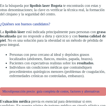
En la búsqueda por
lipolisis laser Bogota
te encontrarás con estas y
otras denominaciones; la clave es verificar la técnica real, la formación
del cirujano y la seguridad del centro.
¿Quiénes son buenos candidatos?
La
lipólisis láser
está indicada principalmente para personas con
grasa
localizada
que no responde a dieta y ejercicio y con
buena calidad de
piel
. No es una solución para la obesidad ni un método de pérdida de
peso integral.
Personas con peso cercano al ideal y depósitos grasos
localizados (abdomen, flancos, muslos, papada, brazos).
Pacientes con expectativas realistas sobre los
resultados
.
Individuos sin condiciones médicas que contraindiquen
procedimientos quirúrgicos menores (problemas de coagulación,
enfermedades crónicas no controladas, embarazo).
Microliposucción precio: guía completa de costos, factores y alternativas
Evaluación médica
previa es esencial para determinar si eres
candidato. En nuestra página de turismo médico en cirugía plástica con