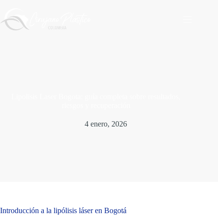
Saltar
al
contenido
Lipolisis Laser Bogota: guía completa sobre resultados,
riesgos y recuperación
4 enero, 2026
Introducción a la lipólisis láser en Bogotá