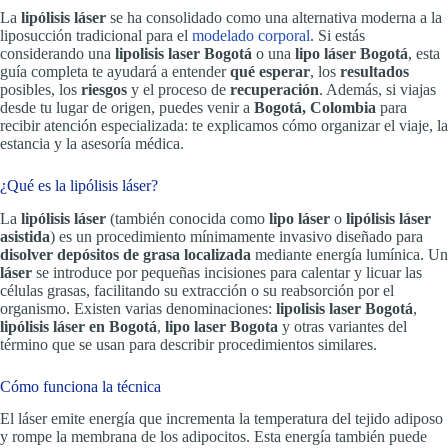
La
lipólisis láser
se ha consolidado como una alternativa moderna a la
liposucción tradicional para el
modelado corporal
. Si estás
considerando una
lipolisis laser Bogotá
o una
lipo láser Bogotá
, esta
guía completa te ayudará a entender
qué esperar
, los
resultados
posibles, los
riesgos
y el proceso de
recuperación
. Además, si viajas
desde tu lugar de origen, puedes venir a
Bogotá, Colombia
para
recibir atención especializada: te explicamos cómo organizar el viaje, la
estancia y la asesoría médica.
¿Qué es la lipólisis láser?
La
lipólisis láser
(también conocida como
lipo láser
o
lipólisis láser
asistida
) es un procedimiento mínimamente invasivo diseñado para
disolver depósitos de grasa localizada
mediante energía lumínica. Un
láser
se introduce por pequeñas incisiones para calentar y licuar las
células grasas, facilitando su extracción o su reabsorción por el
organismo. Existen varias denominaciones:
lipolisis laser Bogotá
,
lipólisis láser en Bogotá
,
lipo laser Bogota
y otras variantes del
término que se usan para describir procedimientos similares.
Cómo funciona la técnica
El láser emite energía que incrementa la temperatura del tejido adiposo
y rompe la membrana de los adipocitos. Esta energía también puede