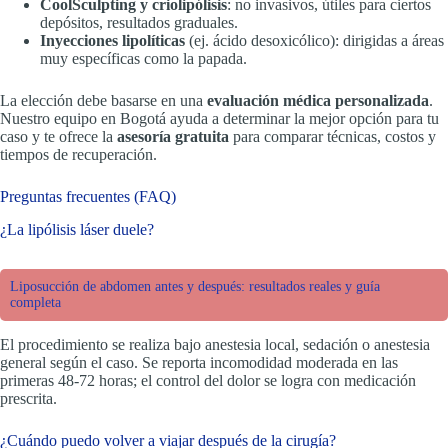
CoolSculpting y criolipólisis
: no invasivos, útiles para ciertos
depósitos, resultados graduales.
Inyecciones lipolíticas
(ej. ácido desoxicólico): dirigidas a áreas
muy específicas como la papada.
La elección debe basarse en una
evaluación médica personalizada
.
Nuestro equipo en Bogotá ayuda a determinar la mejor opción para tu
caso y te ofrece la
asesoría gratuita
para comparar técnicas, costos y
tiempos de recuperación.
Preguntas frecuentes (FAQ)
¿La lipólisis láser duele?
Liposucción de abdomen antes y después: resultados reales y guía
completa
El procedimiento se realiza bajo anestesia local, sedación o anestesia
general según el caso. Se reporta incomodidad moderada en las
primeras 48-72 horas; el control del dolor se logra con medicación
prescrita.
¿Cuándo puedo volver a viajar después de la cirugía?