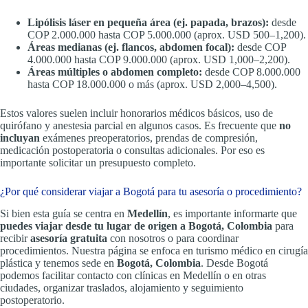
Lipólisis láser en pequeña área (ej. papada, brazos):
desde
COP 2.000.000 hasta COP 5.000.000 (aprox. USD 500–1,200).
Áreas medianas (ej. flancos, abdomen focal):
desde COP
4.000.000 hasta COP 9.000.000 (aprox. USD 1,000–2,200).
Áreas múltiples o abdomen completo:
desde COP 8.000.000
hasta COP 18.000.000 o más (aprox. USD 2,000–4,500).
Estos valores suelen incluir honorarios médicos básicos, uso de
quirófano y anestesia parcial en algunos casos. Es frecuente que
no
incluyan
exámenes preoperatorios, prendas de compresión,
medicación postoperatoria o consultas adicionales. Por eso es
importante solicitar un presupuesto completo.
¿Por qué considerar viajar a Bogotá para tu asesoría o procedimiento?
Si bien esta guía se centra en
Medellín
, es importante informarte que
puedes viajar desde tu lugar de origen a Bogotá, Colombia
para
recibir
asesoría gratuita
con nosotros o para coordinar
procedimientos. Nuestra página se enfoca en turismo médico en cirugía
plástica y tenemos sede en
Bogotá, Colombia
. Desde Bogotá
podemos facilitar contacto con clínicas en Medellín o en otras
ciudades, organizar traslados, alojamiento y seguimiento
postoperatorio.