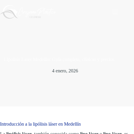
Saltar
al
contenido
Lipolisis Laser Medellin: Guía completa, clínicas y precios
4 enero, 2026
Introducción a la lipólisis láser en Medellín
La
lipólisis láser
, también conocida como
lipo láser
o
lipo-láser
, es