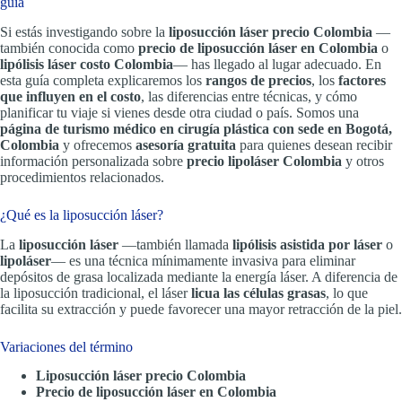
guía
Si estás investigando sobre la
liposucción láser precio Colombia
—
también conocida como
precio de liposucción láser en Colombia
o
lipólisis láser costo Colombia
— has llegado al lugar adecuado. En
esta guía completa explicaremos los
rangos de precios
, los
factores
que influyen en el costo
, las diferencias entre técnicas, y cómo
planificar tu viaje si vienes desde otra ciudad o país. Somos una
página de turismo médico en cirugía plástica con sede en Bogotá,
Colombia
y ofrecemos
asesoría gratuita
para quienes desean recibir
información personalizada sobre
precio lipoláser Colombia
y otros
procedimientos relacionados.
¿Qué es la liposucción láser?
La
liposucción láser
—también llamada
lipólisis asistida por láser
o
lipoláser
— es una técnica mínimamente invasiva para eliminar
depósitos de grasa localizada mediante la energía láser. A diferencia de
la liposucción tradicional, el láser
licua las células grasas
, lo que
facilita su extracción y puede favorecer una mayor retracción de la piel.
Variaciones del término
Liposucción láser precio Colombia
Precio de liposucción láser en Colombia