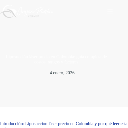
Saltar
al
contenido
Liposucción láser precio en Colombia: guía completa de
costos, rangos y factores
4 enero, 2026
Introducción: Liposucción láser precio en Colombia y por qué leer esta