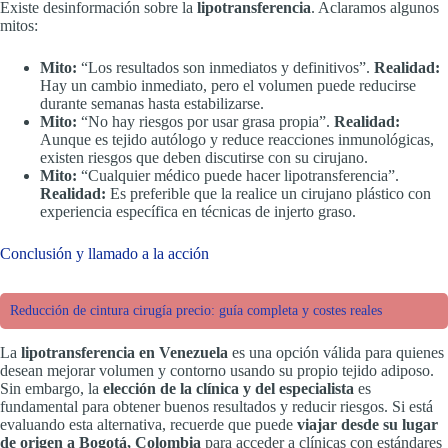
Existe desinformación sobre la
lipotransferencia
. Aclaramos algunos
mitos:
Mito:
“Los resultados son inmediatos y definitivos”.
Realidad:
Hay un cambio inmediato, pero el volumen puede reducirse
durante semanas hasta estabilizarse.
Mito:
“No hay riesgos por usar grasa propia”.
Realidad:
Aunque es tejido autólogo y reduce reacciones inmunológicas,
existen riesgos que deben discutirse con su cirujano.
Mito:
“Cualquier médico puede hacer lipotransferencia”.
Realidad:
Es preferible que la realice un cirujano plástico con
experiencia específica en técnicas de injerto graso.
Conclusión y llamado a la acción
Reducción de cintura cirugía precio: guía completa y costes reales
La
lipotransferencia en Venezuela
es una opción válida para quienes
desean mejorar volumen y contorno usando su propio tejido adiposo.
Sin embargo, la
elección de la clínica y del especialista
es
fundamental para obtener buenos resultados y reducir riesgos. Si está
evaluando esta alternativa, recuerde que puede
viajar desde su lugar
de origen a Bogotá, Colombia
para acceder a clínicas con estándares