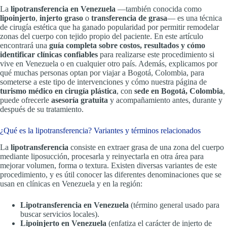
La
lipotransferencia en Venezuela
—también conocida como
lipoinjerto
,
injerto graso
o
transferencia de grasa
— es una técnica
de cirugía estética que ha ganado popularidad por permitir remodelar
zonas del cuerpo con tejido propio del paciente. En este artículo
encontrará una
guía completa sobre costos, resultados y cómo
identificar clínicas confiables
para realizarse este procedimiento si
vive en Venezuela o en cualquier otro país. Además, explicamos por
qué muchas personas optan por viajar a Bogotá, Colombia, para
someterse a este tipo de intervenciones y cómo nuestra página de
turismo médico en cirugía plástica
, con
sede en Bogotá, Colombia
,
puede ofrecerle
asesoría gratuita
y acompañamiento antes, durante y
después de su tratamiento.
¿Qué es la lipotransferencia? Variantes y términos relacionados
La
lipotransferencia
consiste en extraer grasa de una zona del cuerpo
mediante liposucción, procesarla y reinyectarla en otra área para
mejorar volumen, forma o textura. Existen diversas variantes de este
procedimiento, y es útil conocer las diferentes denominaciones que se
usan en clínicas en Venezuela y en la región:
Lipotransferencia en Venezuela
(término general usado para
buscar servicios locales).
Lipoinjerto en Venezuela
(enfatiza el carácter de injerto de