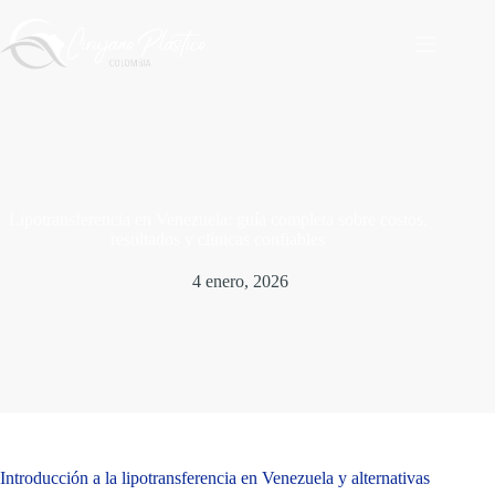
Saltar
al
contenido
Lipotransferencia en Venezuela: guía completa sobre costos,
resultados y clínicas confiables
4 enero, 2026
Introducción a la lipotransferencia en Venezuela y alternativas