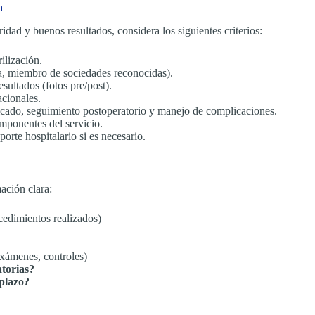
a
dad y buenos resultados, considera los siguientes criterios:
rilización.
ica, miembro de sociedades reconocidas).
esultados (fotos pre/post).
acionales.
ificado, seguimiento postoperatorio y manejo de complicaciones.
omponentes del servicio.
orte hospitalario si es necesario.
mación clara:
edimientos realizados)
exámenes, controles)
atorias?
 plazo?