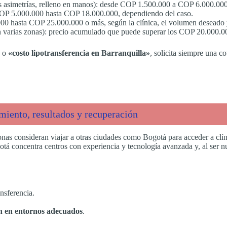
 asimetrías, relleno en manos): desde COP 1.500.000 a COP 6.000.000
P 5.000.000 hasta COP 18.000.000, dependiendo del caso.
00 hasta COP 25.000.000 o más, según la clínica, el volumen deseado 
en varias zonas): precio acumulado que puede superar los COP 20.000.0
» o
«costo lipotransferencia en Barranquilla»
, solicita siempre una c
miento, resultados y recuperación
onas consideran viajar a otras ciudades como Bogotá para acceder a clín
otá concentra centros con experiencia y tecnología avanzada y, al ser 
nsferencia.
ón en entornos adecuados
.