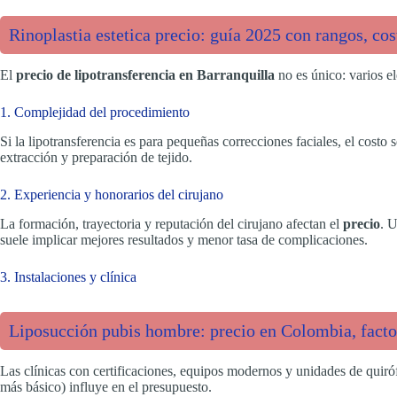
Rinoplastia estetica precio: guía 2025 con rangos, cos
El
precio de lipotransferencia en Barranquilla
no es único: varios el
1. Complejidad del procedimiento
Si la lipotransferencia es para pequeñas correcciones faciales, el costo 
extracción y preparación de tejido.
2. Experiencia y honorarios del cirujano
La formación, trayectoria y reputación del cirujano afectan el
precio
. 
suele implicar mejores resultados y menor tasa de complicaciones.
3. Instalaciones y clínica
Liposucción pubis hombre: precio en Colombia, facto
Las clínicas con certificaciones, equipos modernos y unidades de quirófa
más básico) influye en el presupuesto.