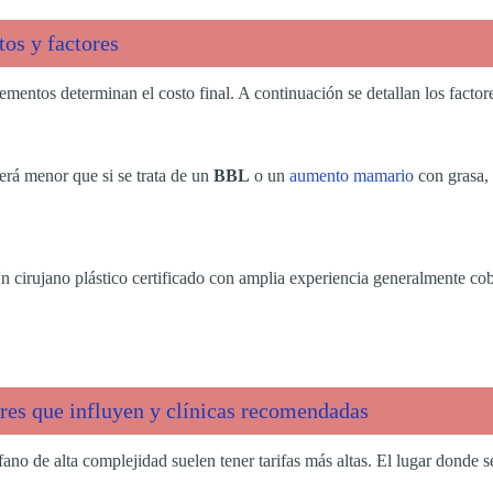
tos y factores
ementos determinan el costo final. A continuación se detallan los facto
será menor que si se trata de un
BBL
o un
aumento mamario
con grasa,
Un cirujano plástico certificado con amplia experiencia generalmente co
res que influyen y clínicas recomendadas
no de alta complejidad suelen tener tarifas más altas. El lugar donde se