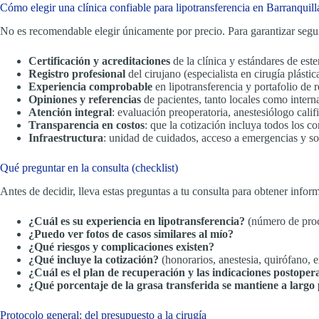
Cómo elegir una clínica confiable para lipotransferencia en Barranquill
No es recomendable elegir únicamente por precio. Para garantizar seguri
Certificación y acreditaciones
de la clínica y estándares de este
Registro profesional
del cirujano (especialista en cirugía plást
Experiencia comprobable
en lipotransferencia y portafolio de r
Opiniones y referencias
de pacientes, tanto locales como intern
Atención integral
: evaluación preoperatoria, anestesiólogo cal
Transparencia en costos
: que la cotización incluya todos los c
Infraestructura
: unidad de cuidados, acceso a emergencias y sop
Qué preguntar en la consulta (checklist)
Antes de decidir, lleva estas preguntas a tu consulta para obtener infor
¿Cuál es su experiencia en lipotransferencia?
(número de proc
¿Puedo ver fotos de casos similares al mío?
¿Qué riesgos y complicaciones existen?
¿Qué incluye la cotización?
(honorarios, anestesia, quirófano, 
¿Cuál es el plan de recuperación y las indicaciones postoper
¿Qué porcentaje de la grasa transferida se mantiene a largo
Protocolo general: del presupuesto a la cirugía