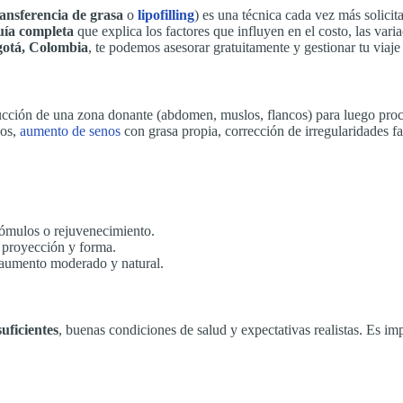
ransferencia de grasa
o
lipofilling
) es una técnica cada vez más solicita
uía completa
que explica los factores que influyen en el costo, las vari
ogotá, Colombia
, te podemos asesorar gratuitamente y gestionar tu viaje 
succión de una zona donante (abdomen, muslos, flancos) para luego pro
eos,
aumento de senos
con grasa propia, corrección de irregularidades f
pómulos o rejuvenecimiento.
r proyección y forma.
 aumento moderado y natural.
uficientes
, buenas condiciones de salud y expectativas realistas. Es imp