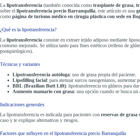
La
lipotransferencia
(también conocida como
trasplante de grasa
,
t
sobre el
lipotransferencia precio Barranquilla
, este artículo es una
g
como
página de turismo médico en cirugía plástica con sede en B
¿Qué es la lipotransferencia?
La
lipotransferencia
consiste en extraer tejido adiposo mediante lipo
contorno mejorado. Se utiliza tanto para fines estéticos (relleno de glút
postquirúrgicos).
Técnicas y variantes
Lipotransferencia autóloga
: uso de grasa propia del paciente.
Lipofilling facial
: para atenuar surcos nasogenianos, aumentar 
BBL (Brazilian Butt Lift)
: lipotransferencia en glúteos para da
Aumento mamario con grasa
: una opción cuando se busca un
Indicaciones generales
La lipotransferencia es indicada para pacientes con
reservas de grasa s
caso y te explique alternativas y riesgos.
Factores que influyen en el lipotransferencia precio Barranquilla