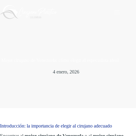
Saltar
al
contenido
Mejor cirujano de Venezuela: cómo elegir al especialista ideal
4 enero, 2026
Introducción: la importancia de elegir al cirujano adecuado
Encontrar al
mejor cirujano de Venezuela
o al
mejor cirujano