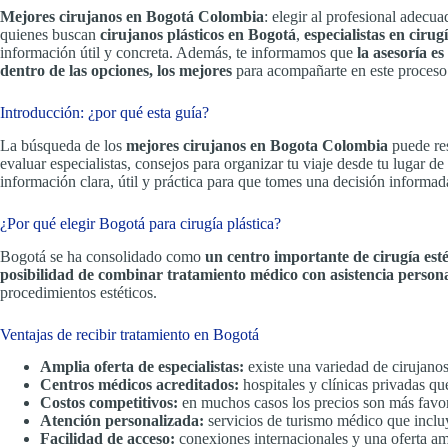
Mejores cirujanos en Bogotá Colombia
: elegir al profesional adecu
quienes buscan
cirujanos plásticos en Bogotá
,
especialistas en ciru
información útil y concreta. Además, te informamos que
la asesoría es
dentro de las opciones, los mejores
para acompañarte en este proceso
Introducción: ¿por qué esta guía?
La búsqueda de los
mejores cirujanos en Bogota Colombia
puede res
evaluar especialistas, consejos para organizar tu viaje desde tu lugar d
información clara, útil y práctica para que tomes una decisión informad
¿Por qué elegir Bogotá para cirugía plástica?
Bogotá se ha consolidado como
un centro importante de cirugía esté
posibilidad de combinar tratamiento médico con asistencia person
procedimientos estéticos.
Ventajas de recibir tratamiento en Bogotá
Amplia oferta de especialistas:
existe una variedad de cirujanos
Centros médicos acreditados:
hospitales y clínicas privadas q
Costos competitivos:
en muchos casos los precios son más favorab
Atención personalizada:
servicios de turismo médico que incluy
Facilidad de acceso:
conexiones internacionales y una oferta amp