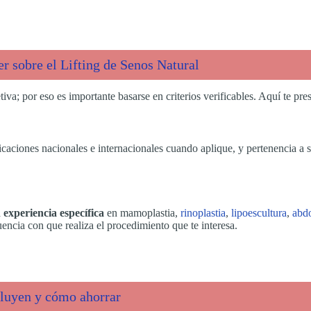
r sobre el Lifting de Senos Natural
iva; por eso es importante basarse en criterios verificables. Aquí te pr
ificaciones nacionales e internacionales cuando aplique, y pertenencia a 
a
experiencia específica
en mamoplastia,
rinoplastia
,
lipoescultura
,
abd
encia con que realiza el procedimiento que te interesa.
nfluyen y cómo ahorrar