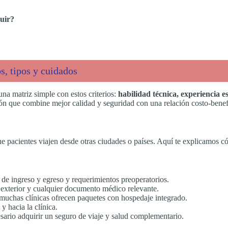
uir?
s, tipos y cuidados
a una matriz simple con estos criterios:
habilidad técnica, experiencia es
ión que combine mejor calidad y seguridad con una relación costo-benef
e pacientes viajen desde otras ciudades o países. Aquí te explicamos có
 de ingreso y egreso y requerimientos preoperatorios.
l exterior y cualquier documento médico relevante.
; muchas clínicas ofrecen paquetes con hospedaje integrado.
y hacia la clínica.
cesario adquirir un seguro de viaje y salud complementario.