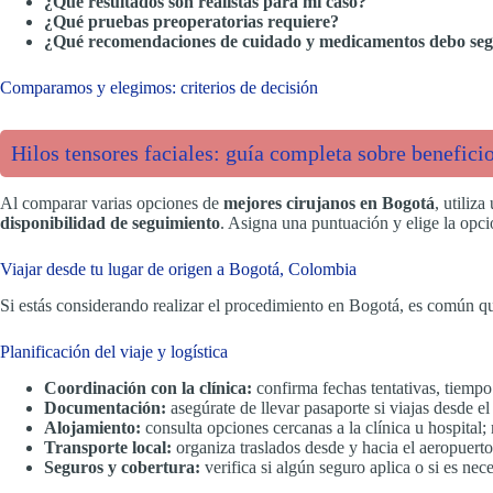
¿Qué resultados son realistas para mi caso?
¿Qué pruebas preoperatorias requiere?
¿Qué recomendaciones de cuidado y medicamentos debo seg
Comparamos y elegimos: criterios de decisión
Hilos tensores faciales: guía completa sobre beneficio
Al comparar varias opciones de
mejores cirujanos en Bogotá
, utiliz
disponibilidad de seguimiento
. Asigna una puntuación y elige la opc
Viajar desde tu lugar de origen a Bogotá, Colombia
Si estás considerando realizar el procedimiento en Bogotá, es común qu
Planificación del viaje y logística
Coordinación con la clínica:
confirma fechas tentativas, tiempo
Documentación:
asegúrate de llevar pasaporte si viajas desde e
Alojamiento:
consulta opciones cercanas a la clínica u hospital
Transporte local:
organiza traslados desde y hacia el aeropuerto 
Seguros y cobertura:
verifica si algún seguro aplica o si es ne