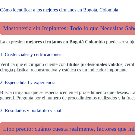
Cómo identificar a los mejores cirujanos en Bogotá, Colombia
Mastopexia sin Implantes: Todo lo que Necesitas Sabe
La expresión
mejores cirujanos en Bogotá Colombia
puede ser subjet
1. Credenciales y certificaciones
Verifica que el cirujano cuente con
títulos profesionales válidos
, cert
cirugía plástica, reconstructiva y estética es un indicador importante.
2. Especialidad y experiencia
Busca cirujanos que se especialicen en el procedimiento que deseas. L
general. Pregunta por el número de procedimientos realizados y la frecu
3. Resultados y portafolio visual
Lipo precio: cuánto cuesta realmente, factores que i