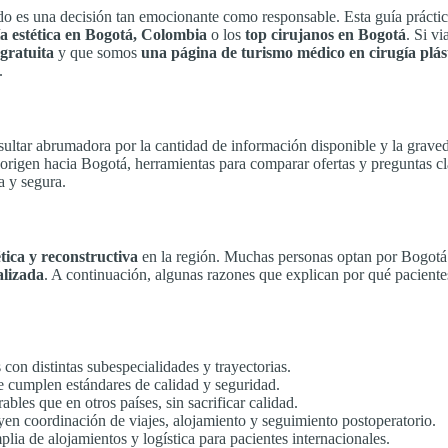
ado es una decisión tan emocionante como responsable. Esta guía práctica 
gía estética en Bogotá, Colombia
o los
top cirujanos en Bogotá
. Si v
 gratuita
y que somos
una página de turismo médico en cirugía plás
.
ultar abrumadora por la cantidad de información disponible y la graveda
e origen hacia Bogotá, herramientas para comparar ofertas y preguntas cl
a y segura.
tica y reconstructiva
en la región. Muchas personas optan por Bogotá po
alizada
. A continuación, algunas razones que explican por qué paciente
 con distintas subespecialidades y trayectorias.
ue cumplen estándares de calidad y seguridad.
les que en otros países, sin sacrificar calidad.
en coordinación de viajes, alojamiento y seguimiento postoperatorio.
lia de alojamientos y logística para pacientes internacionales.