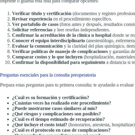
Imprime o guarda esta lista para comparar opciones:
Verificar título y certificación
(documentos y registro profesion
Revisar experiencia
en el procedimiento específico.
Ver portafolio de casos
(fotos antes y después, resultados consis
Solicitar referencias
y leer reseñas independientes.
Confirmar la acreditación de la clínica u hospital
donde se rea
Conocer el equipo interdisciplinario
(anestesiólogo, enfermeras
Evaluar la comunicación
y la claridad del plan quirúrgico, tiem
Verificar políticas de manejo de complicaciones
y garantías de
Comparar costos y lo que incluyen
(hospitalización, materiales
Confirmar la disponibilidad para seguimiento
a distancia si r
Preguntas esenciales para la consulta preoperatoria
Prepara estas preguntas para tu primera consulta; te ayudarán a evaluar 
¿Cuál es su formación y certificación?
¿Cuántas veces ha realizado este procedimiento?
¿Puede mostrarme casos similares al mío?
¿Qué riesgos y complicaciones son posibles?
¿Cuál es el tiempo estimado de recuperación?
¿Qué incluye el costo total?
(honorarios, anestesia, hospitalizaci
¿Cuál es el protocolo en caso de complicaciones?