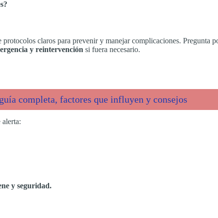
es?
 protocolos claros para prevenir y manejar complicaciones. Pregunta po
mergencia y reintervención
si fuera necesario.
uía completa, factores que influyen y consejos
 alerta:
ene y seguridad.