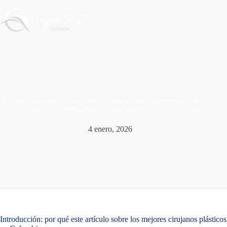
Saltar
al
contenido
Mejores cirujanos plásticos en Colombia: guía de especialistas
certificados y cómo elegir
4 enero, 2026
Introducción: por qué este artículo sobre los mejores cirujanos plásticos