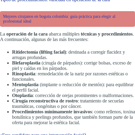
Mejores cirujanos en bogota colombia: guía práctica para elegir al
profesional ideal
La
operación de la cara
abarca múltiples
técnicas y procedimientos
.
A continuación, algunas de las más frecuentes:
Ritidectomía (lifting facial)
: destinada a corregir flacidez y
arrugas profundas.
Blefaroplastia
(cirugía de párpados): corrige bolsas, exceso de
piel y caídas en los párpados.
Rinoplastia
: remodelación de la nariz por razones estéticas o
funcionales.
Mentoplastia
(implante o reducción de mentón): para equilibrar
el perfil facial.
Otoplastia
: corrección de orejas prominentes o malformaciones.
Cirugía reconstructiva de rostro
: tratamiento de secuelas
traumáticas, congénitas o por cáncer.
Procedimientos mínimamente invasivos
: como rellenos, toxina
botulínica y peelings profundos, que también forman parte de la
oferta para mejorar la estética facial.