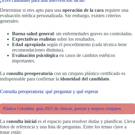
¿Eres candidato para una intervención facial?
Determinar si eres apto para una
operación de la cara
requiere una
evaluación médica personalizada. Sin embargo, existen criterios
generales:
Buena salud general
: sin enfermedades graves no controladas.
Expectativas realistas
sobre los resultados.
Edad apropiada
según el procedimiento (cada técnica tiene
recomendaciones distintas).
Evaluación psicológica
en casos de cambios estéticos
importantes.
La
consulta preoperatoria
con un cirujano plástico certificado es
indispensable para confirmar la
idoneidad del candidato
.
Consulta preoperatoria: qué preguntar y qué esperar
Plástica Colombia: guía 2025 de clínicas, precios y mejores cirujanos
La
consulta inicial
es el espacio para resolver dudas y planificar. Lleva
fotos de referencia y una lista de preguntas. Entre los temas clave a
tratar están: