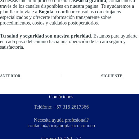
Si deseas iniciar tu proceso o recibir
asesoría gratuita
, contáctanos a
través de los canales disponibles en nuestra página. Te ayudaremos a
planificar tu viaje a
Bogotá
, coordinar consultas con cirujanos
especializados y ofrecerte información transparente sobre
procedimientos, costos y cuidados postoperatorios.
Tu salud y seguridad son nuestra prioridad
. Estamos para ayudarte
en cada paso del camino hacia una operación de la cara segura y
satisfactoria.
ANTERIOR
SIGUIENTE
Contáctenos
Teléfono: +57 315 2617366
Necesita ayuda profesional?
contacto@cirujanoplastico.com.co
Carrera 16 # 80 - 77