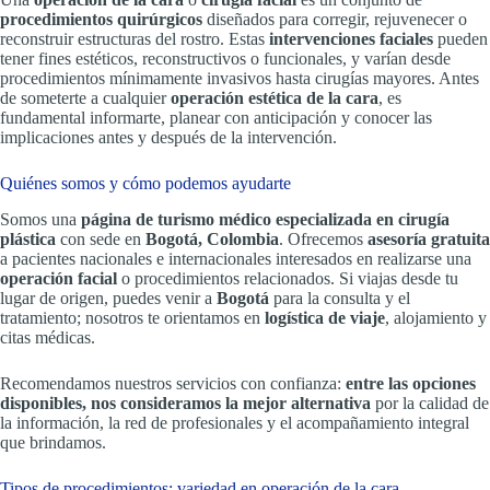
procedimientos quirúrgicos
diseñados para corregir, rejuvenecer o
reconstruir estructuras del rostro. Estas
intervenciones faciales
pueden
tener fines estéticos, reconstructivos o funcionales, y varían desde
procedimientos mínimamente invasivos hasta cirugías mayores. Antes
de someterte a cualquier
operación estética de la cara
, es
fundamental informarte, planear con anticipación y conocer las
implicaciones antes y después de la intervención.
Quiénes somos y cómo podemos ayudarte
Somos una
página de turismo médico especializada en cirugía
plástica
con sede en
Bogotá, Colombia
. Ofrecemos
asesoría gratuita
a pacientes nacionales e internacionales interesados en realizarse una
operación facial
o procedimientos relacionados. Si viajas desde tu
lugar de origen, puedes venir a
Bogotá
para la consulta y el
tratamiento; nosotros te orientamos en
logística de viaje
, alojamiento y
citas médicas.
Recomendamos nuestros servicios con confianza:
entre las opciones
disponibles, nos consideramos la mejor alternativa
por la calidad de
la información, la red de profesionales y el acompañamiento integral
que brindamos.
Tipos de procedimientos: variedad en operación de la cara