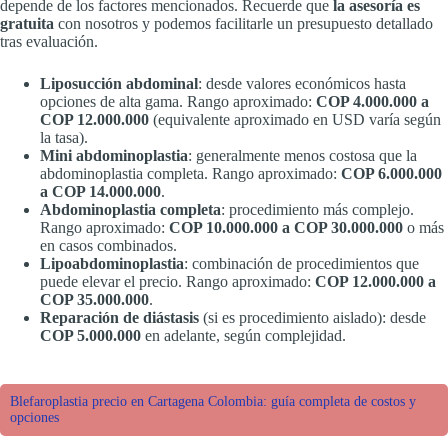
depende de los factores mencionados. Recuerde que
la asesoría es
gratuita
con nosotros y podemos facilitarle un presupuesto detallado
tras evaluación.
Liposucción abdominal
: desde valores económicos hasta
opciones de alta gama. Rango aproximado:
COP 4.000.000 a
COP 12.000.000
(equivalente aproximado en USD varía según
la tasa).
Mini abdominoplastia
: generalmente menos costosa que la
abdominoplastia completa. Rango aproximado:
COP 6.000.000
a COP 14.000.000
.
Abdominoplastia completa
: procedimiento más complejo.
Rango aproximado:
COP 10.000.000 a COP 30.000.000
o más
en casos combinados.
Lipoabdominoplastia
: combinación de procedimientos que
puede elevar el precio. Rango aproximado:
COP 12.000.000 a
COP 35.000.000
.
Reparación de diástasis
(si es procedimiento aislado): desde
COP 5.000.000
en adelante, según complejidad.
Blefaroplastia precio en Cartagena Colombia: guía completa de costos y
opciones