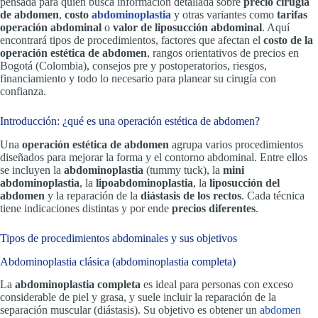
pensada para quien busca información detallada sobre
precio cirugía
de abdomen
,
costo
abdominoplastia
y otras variantes como
tarifas
operación abdominal
o
valor de liposucción abdominal
. Aquí
encontrará tipos de procedimientos, factores que afectan el
costo de la
operación estética de abdomen
, rangos orientativos de precios en
Bogotá (Colombia), consejos pre y postoperatorios, riesgos,
financiamiento y todo lo necesario para planear su cirugía con
confianza.
Introducción: ¿qué es una operación estética de abdomen?
Una
operación estética de abdomen
agrupa varios procedimientos
diseñados para mejorar la forma y el contorno abdominal. Entre ellos
se incluyen la
abdominoplastia
(tummy tuck), la
mini
abdominoplastia
, la
lipoabdominoplastia
, la
liposucción del
abdomen
y la reparación de la
diástasis de los rectos
. Cada técnica
tiene indicaciones distintas y por ende
precios diferentes
.
Tipos de procedimientos abdominales y sus objetivos
Abdominoplastia clásica (abdominoplastia completa)
La
abdominoplastia completa
es ideal para personas con exceso
considerable de piel y grasa, y suele incluir la reparación de la
separación muscular (diástasis). Su objetivo es obtener un
abdomen