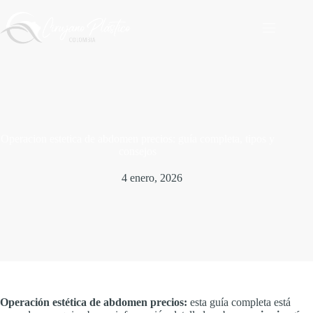
Saltar
al
contenido
Operacion estetica de abdomen precios: guía completa, tipos y
consejos
4 enero, 2026
Operación estética de abdomen precios:
esta guía completa está