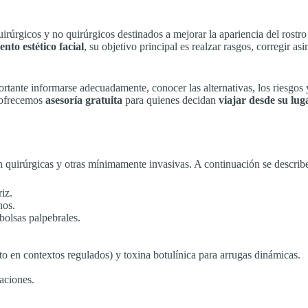
irúrgicos y no quirúrgicos destinados a mejorar la apariencia del ros
nto estético facial
, su objetivo principal es realzar rasgos, corregir a
ortante informarse adecuadamente, conocer las alternativas, los riesgo
 ofrecemos
asesoría gratuita
para quienes decidan
viajar desde su lu
on quirúrgicas y otras mínimamente invasivas. A continuación se describe
iz.
nos.
 bolsas palpebrales.
to en contextos regulados) y toxina botulínica para arrugas dinámicas.
aciones.