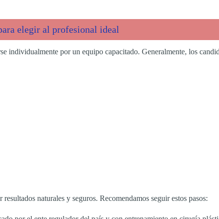
ara elegir al profesional ideal
rse individualmente por un equipo capacitado. Generalmente, los candid
ar resultados naturales y seguros. Recomendamos seguir estos pasos:
cado por el ente regulador del país y con entrenamiento en cirugía plástic