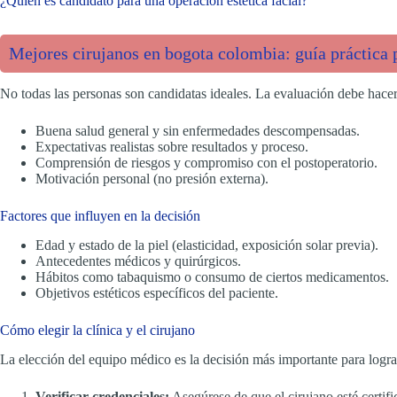
¿Quién es candidato para una operación estética facial?
Mejores cirujanos en bogota colombia: guía práctica p
No todas las personas son candidatas ideales. La evaluación debe hace
Buena salud general y sin enfermedades descompensadas.
Expectativas realistas sobre resultados y proceso.
Comprensión de riesgos y compromiso con el postoperatorio.
Motivación personal (no presión externa).
Factores que influyen en la decisión
Edad y estado de la piel (elasticidad, exposición solar previa).
Antecedentes médicos y quirúrgicos.
Hábitos como tabaquismo o consumo de ciertos medicamentos.
Objetivos estéticos específicos del paciente.
Cómo elegir la clínica y el cirujano
La elección del equipo médico es la decisión más importante para logr
Verificar credenciales:
Asegúrese de que el cirujano esté certifi