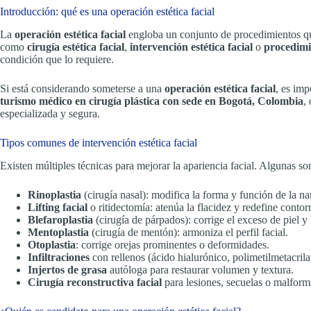
Introducción: qué es una operación estética facial
La
operación estética facial
engloba un conjunto de procedimientos qu
como
cirugía estética facial
,
intervención estética facial
o
procedimie
condición que lo requiere.
Si está considerando someterse a una
operación estética facial
, es imp
turismo médico en cirugía plástica con sede en Bogotá, Colombia
,
especializada y segura.
Tipos comunes de intervención estética facial
Existen múltiples técnicas para mejorar la apariencia facial. Algunas s
Rinoplastia
(cirugía nasal): modifica la forma y función de la nar
Lifting facial
o ritidectomía: atenúa la flacidez y redefine contor
Blefaroplastia
(cirugía de párpados): corrige el exceso de piel y
Mentoplastia
(cirugía de mentón): armoniza el perfil facial.
Otoplastia
: corrige orejas prominentes o deformidades.
Infiltraciones
con rellenos (ácido hialurónico, polimetilmetacrila
Injertos de grasa
autóloga para restaurar volumen y textura.
Cirugía reconstructiva facial
para lesiones, secuelas o malform