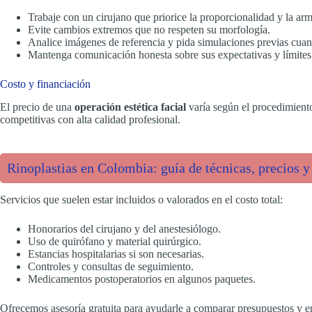
Trabaje con un cirujano que priorice la proporcionalidad y la arm
Evite cambios extremos que no respeten su morfología.
Analice imágenes de referencia y pida simulaciones previas cuan
Mantenga comunicación honesta sobre sus expectativas y límites
Costo y financiación
El precio de una
operación estética facial
varía según el procedimiento,
competitivas con alta calidad profesional.
Rinoplastias en Colombia: guía de técnicas, precios y
Servicios que suelen estar incluidos o valorados en el costo total:
Honorarios del cirujano y del anestesiólogo.
Uso de quirófano y material quirúrgico.
Estancias hospitalarias si son necesarias.
Controles y consultas de seguimiento.
Medicamentos postoperatorios en algunos paquetes.
Ofrecemos asesoría gratuita para ayudarle a comparar presupuestos y 