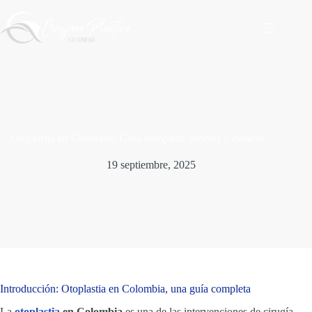
Saltar
al
contenido
Otoplastia en Colombia: Guía completa, precios y clínicas
19 septiembre, 2025
Introducción: Otoplastia en Colombia, una guía completa
La
otoplastia
en Colombia
es una de las intervenciones de cirugía