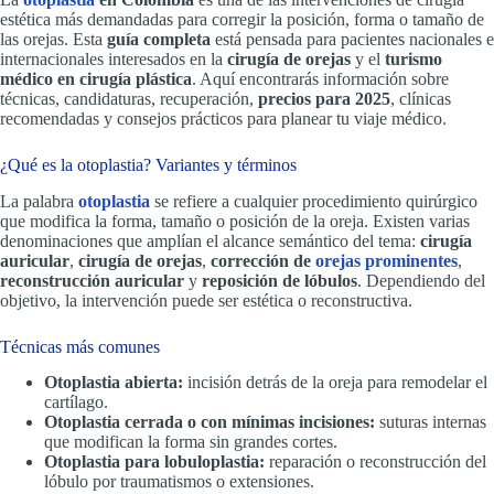
estética más demandadas para corregir la posición, forma o tamaño de
las orejas. Esta
guía completa
está pensada para pacientes nacionales e
internacionales interesados en la
cirugía de orejas
y el
turismo
médico en cirugía plástica
. Aquí encontrarás información sobre
técnicas, candidaturas, recuperación,
precios para 2025
, clínicas
recomendadas y consejos prácticos para planear tu viaje médico.
¿Qué es la otoplastia? Variantes y términos
La palabra
otoplastia
se refiere a cualquier procedimiento quirúrgico
que modifica la forma, tamaño o posición de la oreja. Existen varias
denominaciones que amplían el alcance semántico del tema:
cirugía
auricular
,
cirugía de orejas
,
corrección de
orejas prominentes
,
reconstrucción auricular
y
reposición de lóbulos
. Dependiendo del
objetivo, la intervención puede ser estética o reconstructiva.
Técnicas más comunes
Otoplastia abierta:
incisión detrás de la oreja para remodelar el
cartílago.
Otoplastia cerrada o con mínimas incisiones:
suturas internas
que modifican la forma sin grandes cortes.
Otoplastia para lobuloplastia:
reparación o reconstrucción del
lóbulo por traumatismos o extensiones.