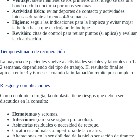
Vendaje:
suele mantenerse los primeros días; luego se usa una
banda o cinta nocturna por unas semanas.
Actividad física:
evitar deportes de contacto y actividades
intensas durante al menos 4-6 semanas.
Higiene:
seguir las indicaciones para la limpieza y evitar mojar
la herida hasta que el cirujano lo indique.
Revisión:
citas de control para retirar puntos (si aplica) y evaluar
la cicatrización.
Tiempo estimado de recuperación
La mayoría de pacientes vuelve a actividades sociales y laborales en 1-
2 semanas, dependiendo del tipo de trabajo. El resultado final se
aprecia entre 3 y 6 meses, cuando la inflamación remite por completo.
Riesgos y complicaciones
Como cualquier cirugía, la otoplastia tiene riesgos que deben ser
discutidos en la consulta:
Hematomas
y seromas.
Infecciones
(raro si se siguen protocolos).
Asimetrías residuales o necesidad de retoque.
Cicatrices anómalas o hipertrofia de la cicatriz.
Alteraciones en la sensibilidad de la piel o sensación de tirantez.