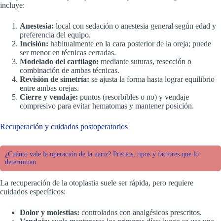
incluye:
Anestesia:
local con sedación o anestesia general según edad y
preferencia del equipo.
Incisión:
habitualmente en la cara posterior de la oreja; puede
ser menor en técnicas cerradas.
Modelado del cartílago:
mediante suturas, resección o
combinación de ambas técnicas.
Revisión de simetría:
se ajusta la forma hasta lograr equilibrio
entre ambas orejas.
Cierre y vendaje:
puntos (resorbibles o no) y vendaje
compresivo para evitar hematomas y mantener posición.
Recuperación y cuidados postoperatorios
¿Cuánto vale la operación de la nariz? Precios, tipos y factores que lo
determinan
La recuperación de la otoplastia suele ser rápida, pero requiere
cuidados específicos:
Dolor y molestias:
controlados con analgésicos prescritos.