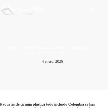
Saltar
al
contenido
Paquetes de cirugía plástica todo incluido Colombia: guía
segura y completa para elegir
4 enero, 2026
Paquetes de cirugía plástica todo incluido Colombia
se han