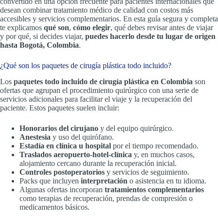
convertido en una opción frecuente para pacientes internacionales que
desean combinar tratamiento médico de calidad con costos más
accesibles y servicios complementarios. En esta guía segura y completa
te explicamos
qué son
,
cómo elegir
, qué debes revisar antes de viajar
y por qué, si decides viajar,
puedes hacerlo desde tu lugar de origen
hasta Bogotá, Colombia
.
¿Qué son los paquetes de cirugía plástica todo incluido?
Los
paquetes todo incluido de cirugía plástica en Colombia
son
ofertas que agrupan el procedimiento quirúrgico con una serie de
servicios adicionales para facilitar el viaje y la recuperación del
paciente. Estos paquetes suelen incluir:
Honorarios del cirujano
y del equipo quirúrgico.
Anestesia
y uso del quirófano.
Estadía en clínica u hospital
por el tiempo recomendado.
Traslados aeropuerto-hotel-clínica
y, en muchos casos,
alojamiento cercano durante la recuperación inicial.
Controles postoperatorios
y servicios de seguimiento.
Packs que incluyen
interpretación
o asistencia en tu idioma.
Algunas ofertas incorporan
tratamientos complementarios
como terapias de recuperación, prendas de compresión o
medicamentos básicos.