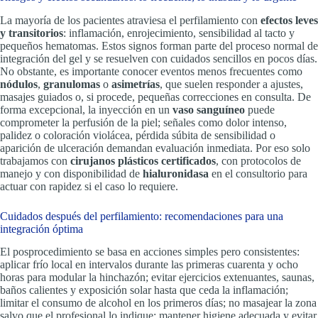
La mayoría de los pacientes atraviesa el perfilamiento con
efectos leves
y transitorios
: inflamación, enrojecimiento, sensibilidad al tacto y
pequeños hematomas. Estos signos forman parte del proceso normal de
integración del gel y se resuelven con cuidados sencillos en pocos días.
No obstante, es importante conocer eventos menos frecuentes como
nódulos
,
granulomas
o
asimetrías
, que suelen responder a ajustes,
masajes guiados o, si procede, pequeñas correcciones en consulta. De
forma excepcional, la inyección en un
vaso sanguíneo
puede
comprometer la perfusión de la piel; señales como dolor intenso,
palidez o coloración violácea, pérdida súbita de sensibilidad o
aparición de ulceración demandan evaluación inmediata. Por eso solo
trabajamos con
cirujanos plásticos certificados
, con protocolos de
manejo y con disponibilidad de
hialuronidasa
en el consultorio para
actuar con rapidez si el caso lo requiere.
Cuidados después del perfilamiento: recomendaciones para una
integración óptima
El posprocedimiento se basa en acciones simples pero consistentes:
aplicar frío local en intervalos durante las primeras cuarenta y ocho
horas para modular la hinchazón; evitar ejercicios extenuantes, saunas,
baños calientes y exposición solar hasta que ceda la inflamación;
limitar el consumo de alcohol en los primeros días; no masajear la zona
salvo que el profesional lo indique; mantener higiene adecuada y evitar