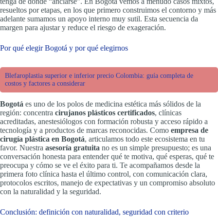
tenga de dónde “anclarse”. En Bogotá vemos a menudo casos mixtos,
resueltos por etapas, en los que primero construimos el contorno y más
adelante sumamos un apoyo interno muy sutil. Esta secuencia da
margen para ajustar y reduce el riesgo de exageración.
Por qué elegir Bogotá y por qué elegirnos
Blefaroplastia superior e inferior precio Colombia: guía completa de
costos y factores a considerar
Bogotá
es uno de los polos de medicina estética más sólidos de la
región: concentra
cirujanos plásticos certificados
, clínicas
acreditadas, anestesiólogos con formación robusta y acceso rápido a
tecnología y a productos de marcas reconocidas. Como
empresa de
cirugía plástica en Bogotá
, articulamos todo este ecosistema en tu
favor. Nuestra
asesoría gratuita
no es un simple presupuesto; es una
conversación honesta para entender qué te motiva, qué esperas, qué te
preocupa y cómo se ve el éxito para ti. Te acompañamos desde la
primera foto clínica hasta el último control, con comunicación clara,
protocolos escritos, manejo de expectativas y un compromiso absoluto
con la naturalidad y la seguridad.
Conclusión: definición con naturalidad, seguridad con criterio