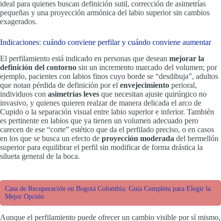
ideal para quienes buscan definición sutil, corrección de asimetrías
pequeñas y una proyección armónica del labio superior sin cambios
exagerados.
Indicaciones: cuándo conviene perfilar y cuándo conviene aumentar
El perfilamiento está indicado en personas que desean
mejorar la
definición del contorno
sin un incremento marcado del volumen; por
ejemplo, pacientes con labios finos cuyo borde se “desdibuja”, adultos
que notan pérdida de definición por el
envejecimiento
perioral,
individuos con
asimetrías leves
que necesitan ajuste quirúrgico no
invasivo, y quienes quieren realzar de manera delicada el arco de
Cupido o la separación visual entre labio superior e inferior. También
es pertinente en labios que ya tienen un volumen adecuado pero
carecen de ese “corte” estético que da el perfilado preciso, o en casos
en los que se busca un efecto de
proyección moderada
del bermellón
superior para equilibrar el perfil sin modificar de forma drástica la
silueta general de la boca.
Casa de Recuperación en Bogotá Colombia: Guía Completa para Elegir la
Mejor Opción
Aunque el perfilamiento puede ofrecer un cambio visible por sí mismo,