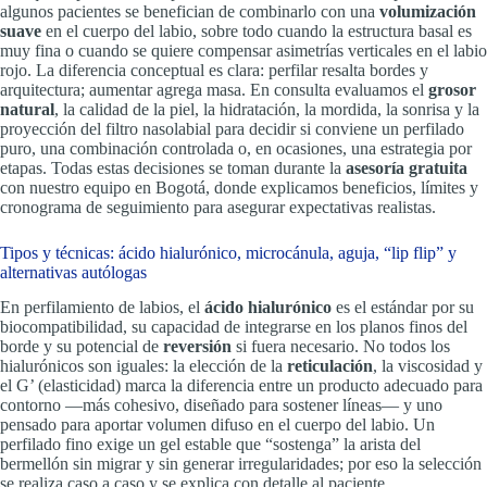
algunos pacientes se benefician de combinarlo con una
volumización
suave
en el cuerpo del labio, sobre todo cuando la estructura basal es
muy fina o cuando se quiere compensar asimetrías verticales en el labio
rojo. La diferencia conceptual es clara: perfilar resalta bordes y
arquitectura; aumentar agrega masa. En consulta evaluamos el
grosor
natural
, la calidad de la piel, la hidratación, la mordida, la sonrisa y la
proyección del filtro nasolabial para decidir si conviene un perfilado
puro, una combinación controlada o, en ocasiones, una estrategia por
etapas. Todas estas decisiones se toman durante la
asesoría gratuita
con nuestro equipo en Bogotá, donde explicamos beneficios, límites y
cronograma de seguimiento para asegurar expectativas realistas.
Tipos y técnicas: ácido hialurónico, microcánula, aguja, “lip flip” y
alternativas autólogas
En perfilamiento de labios, el
ácido hialurónico
es el estándar por su
biocompatibilidad, su capacidad de integrarse en los planos finos del
borde y su potencial de
reversión
si fuera necesario. No todos los
hialurónicos son iguales: la elección de la
reticulación
, la viscosidad y
el G’ (elasticidad) marca la diferencia entre un producto adecuado para
contorno —más cohesivo, diseñado para sostener líneas— y uno
pensado para aportar volumen difuso en el cuerpo del labio. Un
perfilado fino exige un gel estable que “sostenga” la arista del
bermellón sin migrar y sin generar irregularidades; por eso la selección
se realiza caso a caso y se explica con detalle al paciente.