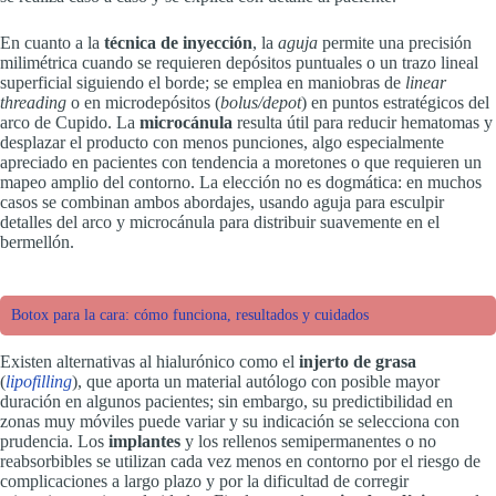
En cuanto a la
técnica de inyección
, la
aguja
permite una precisión
milimétrica cuando se requieren depósitos puntuales o un trazo lineal
superficial siguiendo el borde; se emplea en maniobras de
linear
threading
o en microdepósitos (
bolus/depot
) en puntos estratégicos del
arco de Cupido. La
microcánula
resulta útil para reducir hematomas y
desplazar el producto con menos punciones, algo especialmente
apreciado en pacientes con tendencia a moretones o que requieren un
mapeo amplio del contorno. La elección no es dogmática: en muchos
casos se combinan ambos abordajes, usando aguja para esculpir
detalles del arco y microcánula para distribuir suavemente en el
bermellón.
Botox para la cara: cómo funciona, resultados y cuidados
Existen alternativas al hialurónico como el
injerto de grasa
(
lipofilling
), que aporta un material autólogo con posible mayor
duración en algunos pacientes; sin embargo, su predictibilidad en
zonas muy móviles puede variar y su indicación se selecciona con
prudencia. Los
implantes
y los rellenos semipermanentes o no
reabsorbibles se utilizan cada vez menos en contorno por el riesgo de
complicaciones a largo plazo y por la dificultad de corregir