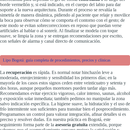
borde vermellón y, si está indicado, en el cuerpo del labio para dar
soporte a la nueva arquitectura. Durante el proceso se revalúa la
simetría de manera dinámica, pidiendo al paciente que relaje y movilice
la boca para observar cómo se comporta el contorno con el gesto; de
este modo se evitan sobrecorrecciones en reposo que puedan verse
artificiales al hablar o al sonreír. Al finalizar se modela con toque
suave, se limpia la zona y se entregan recomendaciones por escrito,
con señales de alarma y canal directo de comunicación.
Lipo Bogotá: guía completa de procedimientos, precios y clínicas
La
recuperación
es rápida. Es normal notar hinchazón leve a
moderada, enrojecimiento y sensibilidad los primeros días; en la
mayoría de los casos estos signos ceden entre veinticuatro y setenta y
dos horas, aunque pequeños moretones pueden tardar algo más.
Recomendamos evitar ejercicio vigoroso, calor intenso, saunas, alcohol
y exposición solar inmediata; también pedimos no manipular la zona
salvo indicación específica. La higiene suave, la hidratación y el uso de
frío intermitente son suficientes para transitar bien el posprocedimiento.
Programamos un control para valorar integración, afinar detalles si es
preciso y resolver dudas. En nuestra práctica en Bogotá, este
seguimiento forma parte de la
asesoría gratuita
extendida, porque
sabemos que el acompañamiento cercano mejora la satisfacción y