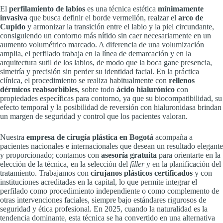
El
perfilamiento de labios
es una técnica estética
mínimamente
invasiva
que busca definir el borde vermellón, realzar el
arco de
Cupido
y armonizar la transición entre el labio y la piel circundante,
consiguiendo un contorno más nítido sin caer necesariamente en un
aumento volumétrico marcado. A diferencia de una volumización
amplia, el perfilado trabaja en la línea de demarcación y en la
arquitectura sutil de los labios, de modo que la boca gane presencia,
simetría y precisión sin perder su identidad facial. En la práctica
clínica, el procedimiento se realiza habitualmente con
rellenos
dérmicos reabsorbibles
, sobre todo
ácido hialurónico
con
propiedades específicas para contorno, ya que su biocompatibilidad, su
efecto temporal y la posibilidad de reversión con hialuronidasa brindan
un margen de seguridad y control que los pacientes valoran.
Nuestra
empresa de cirugía plástica en Bogotá
acompaña a
pacientes nacionales e internacionales que desean un resultado elegante
y proporcionado; contamos con
asesoría gratuita
para orientarte en la
elección de la técnica, en la selección del
filler
y en la planificación del
tratamiento. Trabajamos con
cirujanos plásticos certificados
y con
instituciones acreditadas en la capital, lo que permite integrar el
perfilado como procedimiento independiente o como complemento de
otras intervenciones faciales, siempre bajo estándares rigurosos de
seguridad y ética profesional. En 2025, cuando la naturalidad es la
tendencia dominante, esta técnica se ha convertido en una alternativa