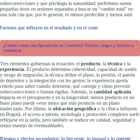
sobrecorrecciones y que privilegia la naturalidad; preferimos sumar
pequeñas dosis en sesiones separadas a buscar un “cambio total” en
una sola cita que, por lo general, es menos predecible y menos sutil.
Factores que influyen en el resultado y en el costo
¿Cuánto cuesta una liposucción en Colombia? Precios, rangos y factores a
considerar
Tres elementos gobiernan la ecuación: el
producto
, la
técnica
y la
experiencia
. El producto determina cohesividad, capacidad de sostén
y riesgo de migración; la técnica define el plano, la presión, el patrón
de depósitos y la integración con los gestos; la experiencia aporta
criterio para saber cuándo detenerse, qué corregir y cómo prevenir
sobrecorrecciones o formas rígidas. Además, la
cantidad aplicada
impacta en el presupuesto y en la longevidad: menos producto en un
buen plano puede verse mejor que más producto en un plano
inadecuado. Por último, la
ubicación geográfica
y la clínica influyen;
en Bogotá, el acceso a talento, tecnología y protocolos completos suele
reflejarse en la tarifa, pero también se traduce en calidad, seguridad y
mejor manejo de eventualidades.
Riesgos y efectos secundarios: lo frecuente, lo inusual y lo urgente