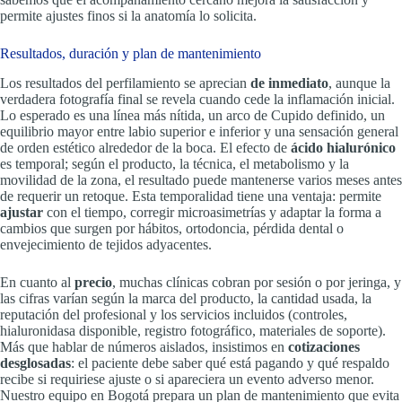
permite ajustes finos si la anatomía lo solicita.
Resultados, duración y plan de mantenimiento
Los resultados del perfilamiento se aprecian
de inmediato
, aunque la
verdadera fotografía final se revela cuando cede la inflamación inicial.
Lo esperado es una línea más nítida, un arco de Cupido definido, un
equilibrio mayor entre labio superior e inferior y una sensación general
de orden estético alrededor de la boca. El efecto de
ácido hialurónico
es temporal; según el producto, la técnica, el metabolismo y la
movilidad de la zona, el resultado puede mantenerse varios meses antes
de requerir un retoque. Esta temporalidad tiene una ventaja: permite
ajustar
con el tiempo, corregir microasimetrías y adaptar la forma a
cambios que surgen por hábitos, ortodoncia, pérdida dental o
envejecimiento de tejidos adyacentes.
En cuanto al
precio
, muchas clínicas cobran por sesión o por jeringa, y
las cifras varían según la marca del producto, la cantidad usada, la
reputación del profesional y los servicios incluidos (controles,
hialuronidasa disponible, registro fotográfico, materiales de soporte).
Más que hablar de números aislados, insistimos en
cotizaciones
desglosadas
: el paciente debe saber qué está pagando y qué respaldo
recibe si requiriese ajuste o si apareciera un evento adverso menor.
Nuestro equipo en Bogotá prepara un plan de mantenimiento que evita