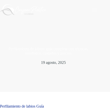
Saltar
al
contenido
Perfilamiento de labios: guía completa con técnicas,
resultados, cuidados y precios
19 agosto, 2025
Perfilamiento de labios Guía