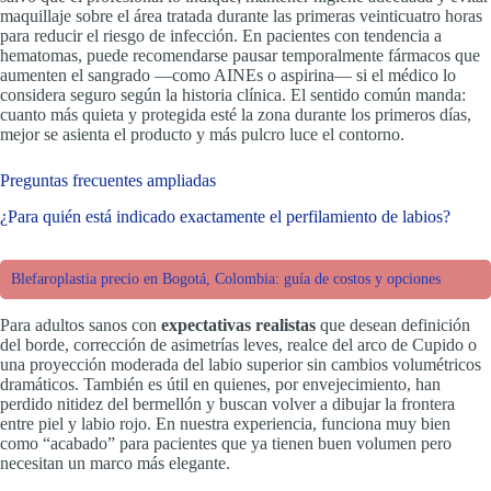
maquillaje sobre el área tratada durante las primeras veinticuatro horas
para reducir el riesgo de infección. En pacientes con tendencia a
hematomas, puede recomendarse pausar temporalmente fármacos que
aumenten el sangrado —como AINEs o aspirina— si el médico lo
considera seguro según la historia clínica. El sentido común manda:
cuanto más quieta y protegida esté la zona durante los primeros días,
mejor se asienta el producto y más pulcro luce el contorno.
Preguntas frecuentes ampliadas
¿Para quién está indicado exactamente el perfilamiento de labios?
Blefaroplastia precio en Bogotá, Colombia: guía de costos y opciones
Para adultos sanos con
expectativas realistas
que desean definición
del borde, corrección de asimetrías leves, realce del arco de Cupido o
una proyección moderada del labio superior sin cambios volumétricos
dramáticos. También es útil en quienes, por envejecimiento, han
perdido nitidez del bermellón y buscan volver a dibujar la frontera
entre piel y labio rojo. En nuestra experiencia, funciona muy bien
como “acabado” para pacientes que ya tienen buen volumen pero
necesitan un marco más elegante.