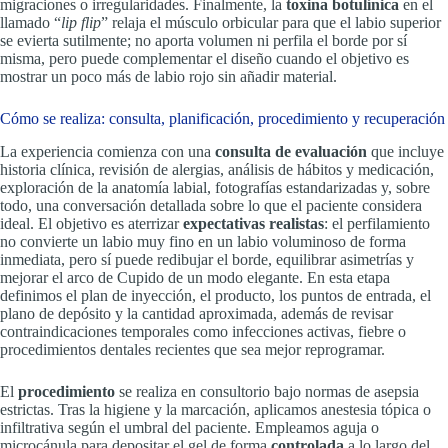
migraciones o irregularidades. Finalmente, la
toxina botulínica
en el
llamado “
lip flip
” relaja el músculo orbicular para que el labio superior
se evierta sutilmente; no aporta volumen ni perfila el borde por sí
misma, pero puede complementar el diseño cuando el objetivo es
mostrar un poco más de labio rojo sin añadir material.
Cómo se realiza: consulta, planificación, procedimiento y recuperación
La experiencia comienza con una
consulta de evaluación
que incluye
historia clínica, revisión de alergias, análisis de hábitos y medicación,
exploración de la anatomía labial, fotografías estandarizadas y, sobre
todo, una conversación detallada sobre lo que el paciente considera
ideal. El objetivo es aterrizar
expectativas realistas
: el perfilamiento
no convierte un labio muy fino en un labio voluminoso de forma
inmediata, pero sí puede redibujar el borde, equilibrar asimetrías y
mejorar el arco de Cupido de un modo elegante. En esta etapa
definimos el plan de inyección, el producto, los puntos de entrada, el
plano de depósito y la cantidad aproximada, además de revisar
contraindicaciones temporales como infecciones activas, fiebre o
procedimientos dentales recientes que sea mejor reprogramar.
El
procedimiento
se realiza en consultorio bajo normas de asepsia
estrictas. Tras la higiene y la marcación, aplicamos anestesia tópica o
infiltrativa según el umbral del paciente. Empleamos aguja o
microcánula para depositar el gel de forma
controlada
a lo largo del