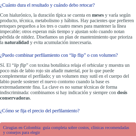
¿Cuánto dura el resultado y cuándo debo retocar?
Con hialurónico, la duración típica se cuenta en
meses
y varía según
producto, técnica, metabolismo y hábitos. Hay pacientes que prefieren
retoques pequeños a los tres o cuatro meses para mantener la línea
impecable; otros esperan más tiempo y ajustan solo cuando notan
pérdida de nitidez. Diseñamos un plan de mantenimiento que prioriza
la
naturalidad
y evita acumulación innecesaria.
¿Puedo combinar perfilamiento con “lip flip” o con volumen?
Sí. El “
lip flip
” con toxina botulínica relaja el orbicular y muestra un
poco más de labio rojo sin añadir material, por lo que puede
complementar el perfilado; y un volumen muy sutil en el cuerpo del
labio puede sostener el nuevo contorno cuando la base es
extremadamente fina. La clave es no sumar técnicas de forma
indiscriminada: combinamos si hay indicación y siempre con
dosis
conservadoras
.
¿Cómo se fija el precio del perfilamiento?
Cirugias en Colombia: guía completa sobre costos, clínicas recomendadas
y consejos para elegir