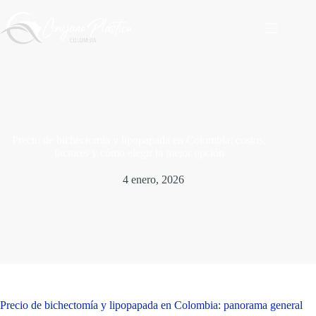
Saltar
al
contenido
Precio de bichectomía y lipopapada en Colombia: costos,
factores y cómo elegir la mejor opción
4 enero, 2026
Precio de bichectomía y lipopapada en Colombia: panorama general