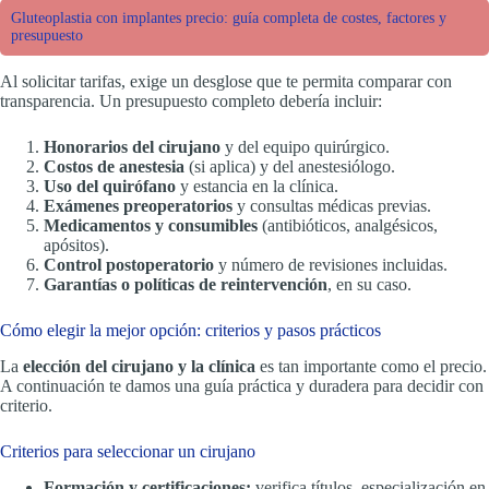
Gluteoplastia con implantes precio: guía completa de costes, factores y
presupuesto
Al solicitar tarifas, exige un desglose que te permita comparar con
transparencia. Un presupuesto completo debería incluir:
Honorarios del cirujano
y del equipo quirúrgico.
Costos de anestesia
(si aplica) y del anestesiólogo.
Uso del quirófano
y estancia en la clínica.
Exámenes preoperatorios
y consultas médicas previas.
Medicamentos y consumibles
(antibióticos, analgésicos,
apósitos).
Control postoperatorio
y número de revisiones incluidas.
Garantías o políticas de reintervención
, en su caso.
Cómo elegir la mejor opción: criterios y pasos prácticos
La
elección del cirujano y la clínica
es tan importante como el precio.
A continuación te damos una guía práctica y duradera para decidir con
criterio.
Criterios para seleccionar un cirujano
Formación y certificaciones:
verifica títulos, especialización en