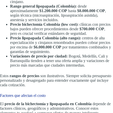
cirujano.
Rango general lipopapada (Colombia):
desde
aproximadamente
$1.200.000 COP
hasta
$8.000.000 COP
,
según técnica (microaspiración, lipoaspiración asistida),
anestesia y servicios incluidos.
Precio bichectomía Colombia (low cost):
clínicas con precios
bajos pueden ofrecer procedimientos desde
$700.000 COP
,
pero es crucial verificar estándares de seguridad.
Precio lipopapada Colombia (alto rango):
centros de alta
especialización y cirujanos renombrados pueden cobrar precios
por encima de
$6.000.000 COP
por tratamientos combinados y
garantías de seguimiento.
Variaciones de precio por ciudad:
Bogotá, Medellín, Cali y
Barranquilla tienden a tener una oferta amplia y variaciones de
precio más marcadas que ciudades intermedias.
Estos
rangos de precios
son ilustrativos. Siempre solicita presupuesto
personalizado y desagregado para entender exactamente qué incluye
cada cotización.
Factores que afectan el costo
El
precio de la bichectomía y lipopapada en Colombia
depende de
factores clínicos, geográficos y administrativos. Conocer estos
elementos te ayudará a comparar ofertas de manera inteligente.