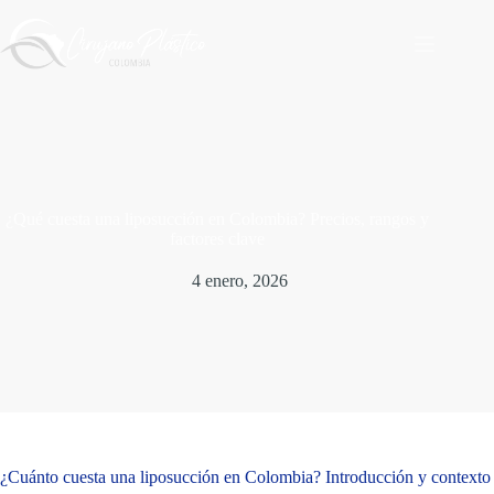
Saltar
al
contenido
¿Qué cuesta una liposucción en Colombia? Precios, rangos y
factores clave
4 enero, 2026
¿Cuánto cuesta una liposucción en Colombia? Introducción y contexto