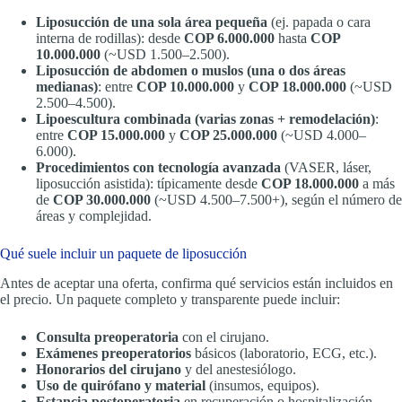
Liposucción de una sola área pequeña
(ej. papada o cara
interna de rodillas): desde
COP 6.000.000
hasta
COP
10.000.000
(~USD 1.500–2.500).
Liposucción de abdomen o muslos (una o dos áreas
medianas)
: entre
COP 10.000.000
y
COP 18.000.000
(~USD
2.500–4.500).
Lipoescultura combinada (varias zonas + remodelación)
:
entre
COP 15.000.000
y
COP 25.000.000
(~USD 4.000–
6.000).
Procedimientos con tecnología avanzada
(VASER, láser,
liposucción asistida): típicamente desde
COP 18.000.000
a más
de
COP 30.000.000
(~USD 4.500–7.500+), según el número de
áreas y complejidad.
Qué suele incluir un paquete de liposucción
Antes de aceptar una oferta, confirma qué servicios están incluidos en
el precio. Un paquete completo y transparente puede incluir:
Consulta preoperatoria
con el cirujano.
Exámenes preoperatorios
básicos (laboratorio, ECG, etc.).
Honorarios del cirujano
y del anestesiólogo.
Uso de quirófano y material
(insumos, equipos).
Estancia postoperatoria
en recuperación o hospitalización