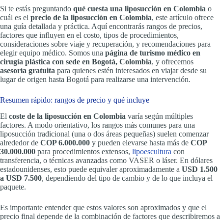
Si te estás preguntando
qué cuesta una liposucción en Colombia
o
cuál es el
precio de la liposucción en Colombia
, este artículo ofrece
una guía detallada y práctica. Aquí encontrarás rangos de precios,
factores que influyen en el costo, tipos de procedimientos,
consideraciones sobre viaje y recuperación, y recomendaciones para
elegir equipo médico. Somos una
página de turismo médico en
cirugía plástica con sede en Bogotá, Colombia
, y ofrecemos
asesoría gratuita
para quienes estén interesados en viajar desde su
lugar de origen hasta Bogotá para realizarse una intervención.
Resumen rápido: rangos de precio y qué incluye
El
coste de la liposucción en Colombia
varía según múltiples
factores. A modo orientativo, los rangos más comunes para una
liposucción tradicional (una o dos áreas pequeñas) suelen comenzar
alrededor de
COP 6.000.000
y pueden elevarse hasta más de
COP
30.000.000
para procedimientos extensos,
lipoescultura
con
transferencia, o técnicas avanzadas como VASER o láser. En dólares
estadounidenses, esto puede equivaler aproximadamente a
USD 1.500
a USD 7.500
, dependiendo del tipo de cambio y de lo que incluya el
paquete.
Es importante entender que estos valores son aproximados y que el
precio final depende de la combinación de factores que describiremos a