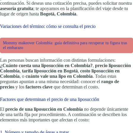
continuación. Si deseas una cotización precisa, puedes solicitar nuestra
asesoría gratuita
; te apoyamos en la planificación del viaje desde tu
lugar de origen hasta
Bogotá, Colombia
.
Variaciones del término: cómo se consulta el precio
Mommy makeover Colombia: guía definitiva para recuperar tu figura tras
el embarazo
Las personas buscan información con distintas formulaciones:
¿Cuánto cuesta una liposucción en Colombia?
,
precio liposucción
Colombia
,
tarifa liposucción en Bogotá
,
costo liposucción en
Colombia
, o
cuánto vale una lipo en Colombia
. Todas estas
preguntas apuntan a una misma necesidad: conocer el
rango de
precios
y los
factores clave
que determinan el costo.
Factores que determinan el precio de una liposucción
El
precio de una liposucción en Colombia
no depende únicamente
de una tarifa fija por procedimiento. A continuación se describen los
elementos más importantes que afectan el costo:
1. Número y tamaño de áreas a tratar