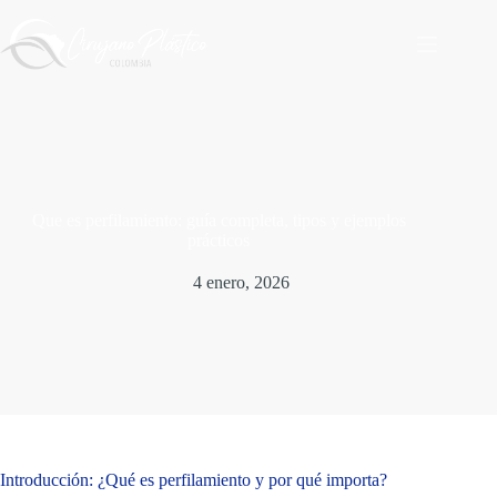
Saltar
al
contenido
Que es perfilamiento: guía completa, tipos y ejemplos
prácticos
4 enero, 2026
Introducción: ¿Qué es perfilamiento y por qué importa?