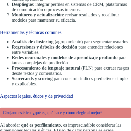
Despliegue
: integrar perfiles en sistemas de CRM, plataformas
de comunicación o procesos internos.
Monitoreo y actualización
: revisar resultados y recalibrar
modelos para mantener su eficacia.
Herramientas y técnicas comunes
Análisis de clustering
(agrupamiento) para segmentar usuarios.
Regresiones y árboles de decisión
para entender relaciones
entre variables.
Redes neuronales y modelos de aprendizaje profundo
para
tareas complejas de predicción.
Procesamiento de lenguaje natural
(PLN) para extraer rasgos
desde textos y comentarios.
Scorecards y scoring
para construir índices predictivos simples
y explicables.
Aspectos legales, éticos y de privacidad
Cirujano estético: ¿qué es, qué hace y cómo elegir al mejor?
Al abordar
qué es perfilamiento
, es imprescindible considerar las
dimensiones legales y éticas. El uso de datos personales exige