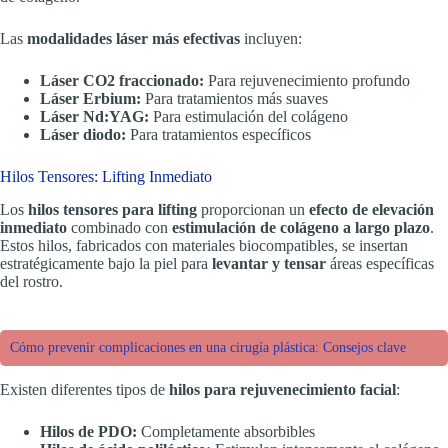
Las
modalidades láser más efectivas
incluyen:
Láser CO2 fraccionado:
Para rejuvenecimiento profundo
Láser Erbium:
Para tratamientos más suaves
Láser Nd:YAG:
Para estimulación del colágeno
Láser diodo:
Para tratamientos específicos
Hilos Tensores: Lifting Inmediato
Los
hilos tensores para lifting
proporcionan un
efecto de elevación
inmediato
combinado con
estimulación de colágeno a largo plazo
.
Estos hilos, fabricados con materiales biocompatibles, se insertan
estratégicamente bajo la piel para
levantar y tensar
áreas específicas
del rostro.
Cómo prevenir complicaciones en una cirugía plástica: Consejos clave
Existen diferentes tipos de
hilos para rejuvenecimiento facial
:
Hilos de PDO:
Completamente absorbibles