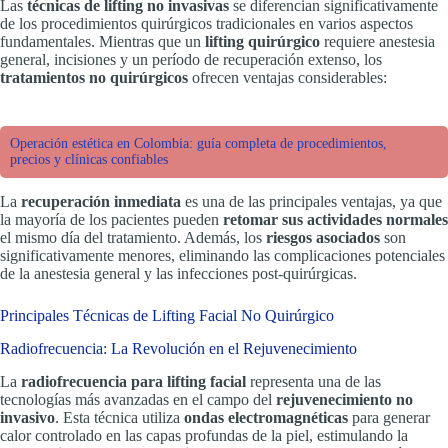
Las
técnicas de lifting no invasivas
se diferencian significativamente
de los procedimientos quirúrgicos tradicionales en varios aspectos
fundamentales. Mientras que un
lifting quirúrgico
requiere anestesia
general, incisiones y un período de recuperación extenso, los
tratamientos no quirúrgicos
ofrecen ventajas considerables:
Operación estética en Colombia: guía completa de procedimientos,
precios y clínicas confiables
La
recuperación inmediata
es una de las principales ventajas, ya que
la mayoría de los pacientes pueden
retomar sus actividades normales
el mismo día del tratamiento. Además, los
riesgos asociados
son
significativamente menores, eliminando las complicaciones potenciales
de la anestesia general y las infecciones post-quirúrgicas.
Principales Técnicas de Lifting Facial No Quirúrgico
Radiofrecuencia: La Revolución en el Rejuvenecimiento
La
radiofrecuencia para lifting facial
representa una de las
tecnologías más avanzadas en el campo del
rejuvenecimiento no
invasivo
. Esta técnica utiliza
ondas electromagnéticas
para generar
calor controlado en las capas profundas de la piel, estimulando la