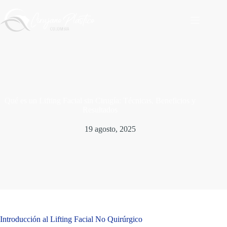
Saltar
al
contenido
Qué es un Lifting Facial sin Cirugía: Técnicas, Beneficios y
Resultados
19 agosto, 2025
Introducción al Lifting Facial No Quirúrgico