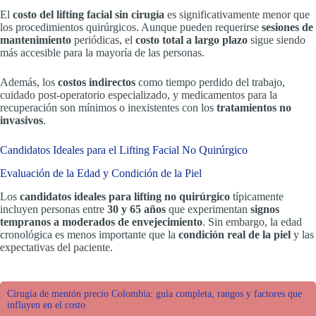
El
costo del lifting facial sin cirugía
es significativamente menor que
los procedimientos quirúrgicos. Aunque pueden requerirse
sesiones de
mantenimiento
periódicas, el
costo total a largo plazo
sigue siendo
más accesible para la mayoría de las personas.
Además, los
costos indirectos
como tiempo perdido del trabajo,
cuidado post-operatorio especializado, y medicamentos para la
recuperación son mínimos o inexistentes con los
tratamientos no
invasivos
.
Candidatos Ideales para el Lifting Facial No Quirúrgico
Evaluación de la Edad y Condición de la Piel
Los
candidatos ideales para lifting no quirúrgico
típicamente
incluyen personas entre
30 y 65 años
que experimentan
signos
tempranos a moderados de envejecimiento
. Sin embargo, la edad
cronológica es menos importante que la
condición real de la piel
y las
expectativas del paciente.
Cirugía de mentón precio Colombia: guía completa, rangos y factores que
influyen en el costo