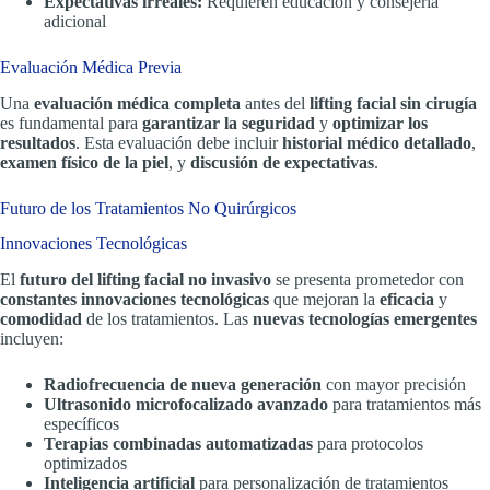
Expectativas irreales:
Requieren educación y consejería
adicional
Evaluación Médica Previa
Una
evaluación médica completa
antes del
lifting facial sin cirugía
es fundamental para
garantizar la seguridad
y
optimizar los
resultados
. Esta evaluación debe incluir
historial médico detallado
,
examen físico de la piel
, y
discusión de expectativas
.
Futuro de los Tratamientos No Quirúrgicos
Innovaciones Tecnológicas
El
futuro del lifting facial no invasivo
se presenta prometedor con
constantes innovaciones tecnológicas
que mejoran la
eficacia
y
comodidad
de los tratamientos. Las
nuevas tecnologías emergentes
incluyen:
Radiofrecuencia de nueva generación
con mayor precisión
Ultrasonido microfocalizado avanzado
para tratamientos más
específicos
Terapias combinadas automatizadas
para protocolos
optimizados
Inteligencia artificial
para personalización de tratamientos