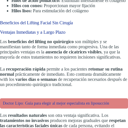
Hilos de ácido poliláctico:
Estimulan intensamente el colágeno
Hilos con conos:
Proporcionan mayor fijación
Hilos lisos:
Para estimulación del colágeno
Beneficios del Lifting Facial Sin Cirugía
Ventajas Inmediatas y a Largo Plazo
Los
beneficios del lifting no quirúrgico
son múltiples y se
manifiestan tanto de forma inmediata como progresiva. Una de las
principales ventajas es la
ausencia de cicatrices visibles
, ya que la
mayoría de estos tratamientos no requieren incisiones significativas.
La
recuperación rápida
permite a los pacientes
retomar su rutina
normal
prácticamente de inmediato. Esto contrasta dramáticamente
with los
varios días o semanas
de recuperación necesarios después de
un procedimiento quirúrgico tradicional.
Doctor Lipo: Guía para elegir al mejor especialista en liposucción
Los
resultados naturales
son otra ventaja significativa. Los
tratamientos no invasivos
producen mejoras graduales que
respetan
las características faciales únicas
de cada persona, evitando el