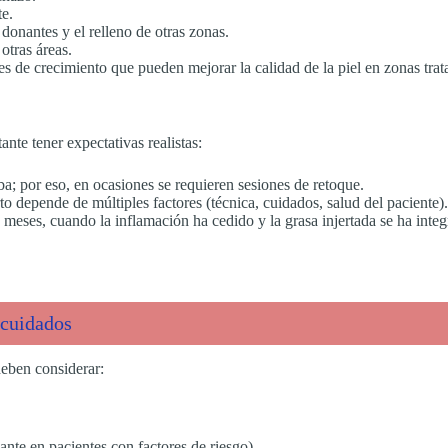
te.
donantes y el relleno de otras zonas.
otras áreas.
res de crecimiento que pueden mejorar la calidad de la piel en zonas trat
nte tener expectativas realistas:
ba; por eso, en ocasiones se requieren sesiones de retoque.
rto depende de múltiples factores (técnica, cuidados, salud del paciente).
12 meses, cuando la inflamación ha cedido y la grasa injertada se ha inte
 cuidados
deben considerar:
nte en pacientes con factores de riesgo).