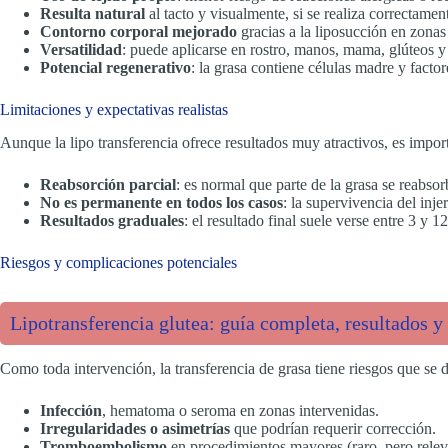
Resulta natural
al tacto y visualmente, si se realiza correctamen
Contorno corporal mejorado
gracias a la liposucción en zonas 
Versatilidad
: puede aplicarse en rostro, manos, mama, glúteos y 
Potencial regenerativo
: la grasa contiene células madre y facto
Limitaciones y expectativas realistas
Aunque la lipo transferencia ofrece resultados muy atractivos, es importa
Reabsorción parcial
: es normal que parte de la grasa se reabsor
No es permanente en todos los casos
: la supervivencia del inje
Resultados graduales
: el resultado final suele verse entre 3 y 
Riesgos y complicaciones potenciales
Lipotransferencia glutea: guía completa, resultados y
Como toda intervención, la transferencia de grasa tiene riesgos que se 
Infección
, hematoma o seroma en zonas intervenidas.
Irregularidades o asimetrías
que podrían requerir corrección.
Tromboembolismo
en procedimientos mayores (raro, pero releva