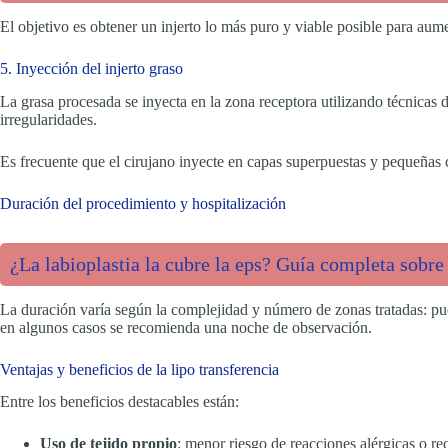
El objetivo es obtener un injerto lo más puro y viable posible para aume
5. Inyección del injerto graso
La grasa procesada se inyecta en la zona receptora utilizando técnicas
irregularidades.
Es frecuente que el cirujano inyecte en capas superpuestas y pequeñas c
Duración del procedimiento y hospitalización
¿La labioplastia la cubre la eps? Guía completa sobre 
La duración varía según la complejidad y número de zonas tratadas: pu
en algunos casos se recomienda una noche de observación.
Ventajas y beneficios de la lipo transferencia
Entre los beneficios destacables están:
Uso de tejido propio
: menor riesgo de reacciones alérgicas o re