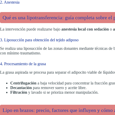
2. Anestesia
Qué es una lipotransferencia: guía completa sobre el 
La intervención puede realizarse bajo
anestesia local con sedación
o
a
3. Liposucción para obtención del tejido adiposo
Se realiza una liposucción de las zonas donantes mediante técnicas de b
con mínimo traumatismo.
4. Procesamiento de la grasa
La grasa aspirada se procesa para separar el adipocito viable de líquid
Centrifugación
a baja velocidad para concentrar la fracción grasa
Decantación
para remover suero y aceite libre.
Filtración
y lavado si se prioriza menor manipulación.
Lipo en brazos: precio, factores que influyen y cómo 