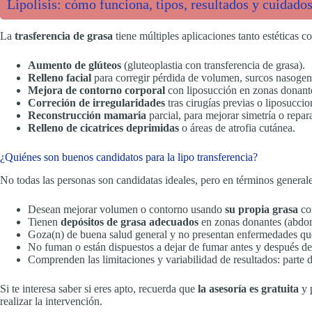
Lipolisis: cómo funciona, tipos, resultados y cuidado
La
trasferencia de grasa
tiene múltiples aplicaciones tanto estéticas 
Aumento de glúteos
(gluteoplastia con transferencia de grasa).
Relleno facial
para corregir pérdida de volumen, surcos nasogen
Mejora de contorno corporal
con liposucción en zonas donant
Correción de irregularidades
tras cirugías previas o liposuccio
Reconstrucción mamaria
parcial, para mejorar simetría o repar
Relleno de cicatrices deprimidas
o áreas de atrofia cutánea.
¿Quiénes son buenos candidatos para la lipo transferencia?
No todas las personas son candidatas ideales, pero en términos generale
Desean mejorar volumen o contorno usando
su propia grasa
com
Tienen
depósitos de grasa adecuados
en zonas donantes (abdome
Goza(n) de buena salud general y no presentan enfermedades que
No fuman o están dispuestos a dejar de fumar antes y después del 
Comprenden las limitaciones y variabilidad de resultados: parte d
Si te interesa saber si eres apto, recuerda que
la asesoría es gratuita
y 
realizar la intervención.