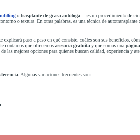
pofilling
o
trasplante de grasa autóloga
— es un procedimiento de ciru
ontorno o textura. En otras palabras, es una técnica de autotransplante
 te explicará paso a paso en qué consiste, cuáles son sus beneficios, c
, te contamos que ofrecemos
asesoría gratuita
y que somos una
página
e las mejores opciones para quienes buscan calidad, experiencia y ate
sferencia
. Algunas variaciones frecuentes son:
o