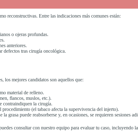
s
como reconstructivas. Entre las indicaciones más comunes están:
ianos o ojeras profundas.
es.
nes anteriores.
ar defectos tras cirugía oncológica.
s, los mejores candidatos son aquellos que:
o material de relleno.
n, flancos, muslos, etc.).
 contraindiquen la cirugía.
procedimiento (el tabaco afecta la supervivencia del injerto).
e la grasa puede reabsorberse y, en ocasiones, se requieren sesiones adi
puedes consultar con nuestro equipo para evaluar tu caso, incluyendo la