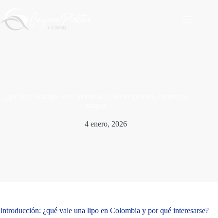
Saltar
al
contenido
¿qué vale una lipo en Colombia? Guía de precios, factores y
rangos
4 enero, 2026
Introducción: ¿qué vale una lipo en Colombia y por qué interesarse?