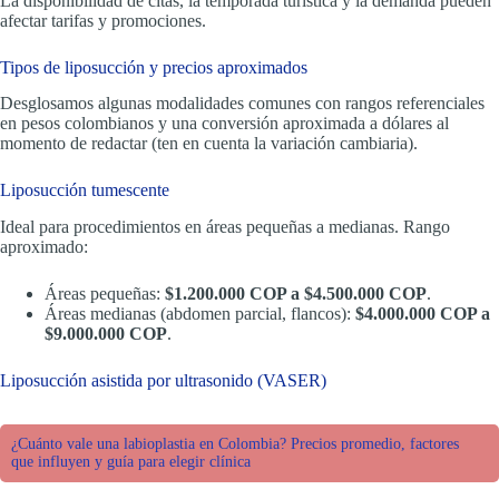
La disponibilidad de citas, la temporada turística y la demanda pueden
afectar tarifas y promociones.
Tipos de liposucción y precios aproximados
Desglosamos algunas modalidades comunes con rangos referenciales
en pesos colombianos y una conversión aproximada a dólares al
momento de redactar (ten en cuenta la variación cambiaria).
Liposucción tumescente
Ideal para procedimientos en áreas pequeñas a medianas. Rango
aproximado:
Áreas pequeñas:
$1.200.000 COP a $4.500.000 COP
.
Áreas medianas (abdomen parcial, flancos):
$4.000.000 COP a
$9.000.000 COP
.
Liposucción asistida por ultrasonido (VASER)
¿Cuánto vale una labioplastia en Colombia? Precios promedio, factores
que influyen y guía para elegir clínica