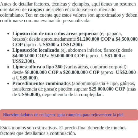
Antes de detallar factores, técnicas y ejemplos, aquí tienes un resumen
orientativo de
rangos
que suelen encontrarse en el mercado
colombiano. Ten en cuenta que estos valores son aproximados y deben
confirmarse con una evaluación personalizada.
Liposucción de una o dos áreas pequeñas
(ej. papada,
brazos): desde aproximadamente
$1.200.000 COP a $4.500.000
COP
(aprox.
US$300 a US$1.200
).
Liposucción localizada
(ej. abdomen inferior, flancos): desde
$4.000.000 COP a $9.000.000 COP
(aprox.
US$1.000 a
US$2.300
).
Lipoescultura o lipo 360
(varias áreas, contorno corporal):
desde
$8.000.000 COP a $20.000.000 COP
(aprox.
US$2.000
a US$5.000
).
Procedimientos combinados
(abdominoplastia + lipo, glúteos,
transferencia de grasa): pueden superar
$25.000.000 COP
(más
de
US$6.000
), dependiendo de la complejidad.
Bioestimuladores de colágeno: guía completa para rejuvenecer la piel
Estos montos son estimativos. El precio final depende de muchos
factores que detallamos a continuación.