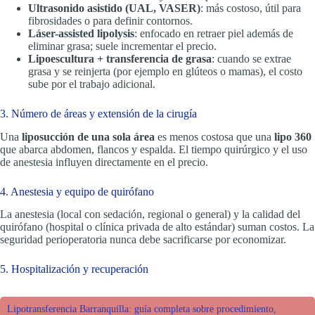
Ultrasonido asistido (UAL, VASER)
: más costoso, útil para
fibrosidades o para definir contornos.
Láser-assisted lipolysis
: enfocado en retraer piel además de
eliminar grasa; suele incrementar el precio.
Lipoescultura + transferencia de grasa
: cuando se extrae
grasa y se reinjerta (por ejemplo en glúteos o mamas), el costo
sube por el trabajo adicional.
3. Número de áreas y extensión de la cirugía
Una
liposucción de una sola área
es menos costosa que una
lipo 360
que abarca abdomen, flancos y espalda. El tiempo quirúrgico y el uso
de anestesia influyen directamente en el precio.
4. Anestesia y equipo de quirófano
La anestesia (local con sedación, regional o general) y la calidad del
quirófano (hospital o clínica privada de alto estándar) suman costos. La
seguridad perioperatoria nunca debe sacrificarse por economizar.
5. Hospitalización y recuperación
Lipotransferencia Barranquilla: guía completa sobre procedimiento,