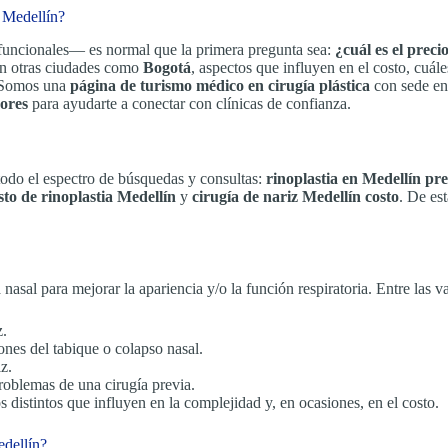
a Medellín?
funcionales— es normal que la primera pregunta sea:
¿cuál es el preci
 en otras ciudades como
Bogotá
, aspectos que influyen en el costo, cuál
 Somos una
página de turismo médico en cirugía plástica
con sede e
ores
para ayudarte a conectar con clínicas de confianza.
 todo el espectro de búsquedas y consultas:
rinoplastia en Medellín pre
sto de rinoplastia Medellín
y
cirugía de nariz Medellín costo
. De es
nasal para mejorar la apariencia y/o la función respiratoria. Entre las 
z.
iones del tabique o colapso nasal.
z.
 problemas de una cirugía previa.
s distintos que influyen en la complejidad y, en ocasiones, en el costo.
edellín?