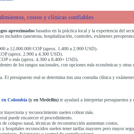
imientos, costos y clínicas confiables
ngos aproximados
basados en la práctica local y la experiencia del sec
os incluidos (anestesia, hospitalización, controles, exámenes preoperato
00 a 12.000.000 COP (aprox. 1.400 a 2.900 USD).
COP (aprox. 2.900 a 4.300 USD).
COP o más (aprox. 4.300 a 8.400+ USD).
dentro de los rangos nacionales, con opciones más económicas y otras de 
. El presupuesto real se determina tras una consulta clínica y exámenes
ia en Colombia
(y en Medellín)
te ayudará a interpretar presupuestos y e
r trayectoria y reconocimiento suelen cobrar más.
neral puede encarecer el procedimiento.
n de colapso nasal, técnicas de reconstrucción aumentan costos.
s y hospitales reconocidos suelen tener tarifas mayores pero mayor segu
teriores, fisioterapia y control de complicaciones.