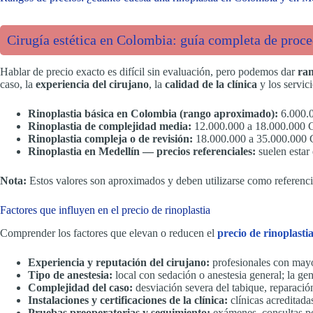
Cirugía estética en Colombia: guía completa de proced
Hablar de precio exacto es difícil sin evaluación, pero podemos dar
ra
caso, la
experiencia del cirujano
, la
calidad de la clínica
y los servici
Rinoplastia básica en Colombia (rango aproximado):
6.000.0
Rinoplastia de complejidad media:
12.000.000 a 18.000.000 
Rinoplastia compleja o de revisión:
18.000.000 a 35.000.000 
Rinoplastia en Medellín — precios referenciales:
suelen estar 
Nota:
Estos valores son aproximados y deben utilizarse como referencia
Factores que influyen en el precio de rinoplastia
Comprender los factores que elevan o reducen el
precio de rinoplast
Experiencia y reputación del cirujano:
profesionales con mayo
Tipo de anestesia:
local con sedación o anestesia general; la ge
Complejidad del caso:
desviación severa del tabique, reparació
Instalaciones y certificaciones de la clínica:
clínicas acreditada
Pruebas preoperatorias y seguimiento:
exámenes, consultas pos