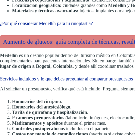
Localización geográfica:
ciudades grandes como
Medellín
y
B
Materiales y técnicas avanzadas:
injertos, implantes o manejo e
¿Por qué considerar Medellín para tu rinoplastia?
Aumento de gluteos: guía completa de técnicas, resul
Medellín
es un destino popular dentro del turismo médico en Colombia p
complementarios para pacientes internacionales. Sin embargo, también
lugar de origen a Bogotá, Colombia
, y desde allí coordinar traslados
Servicios incluidos y lo que debes preguntar al comparar presupuestos
Al solicitar un presupuesto, verifica qué está incluido. Pregunta siempre
Honorarios del cirujano
.
Honorarios del anestesiólogo
.
Tarifa de quirófano y hospitalización
.
Exámenes preoperatorios
(laboratorio, imágenes, electrocardio
Medicamentos y apósitos
durante el primer mes.
Controles postoperatorios
incluidos en el paquete.
Costos por manejo de complicaciones
(averigua si existe cober