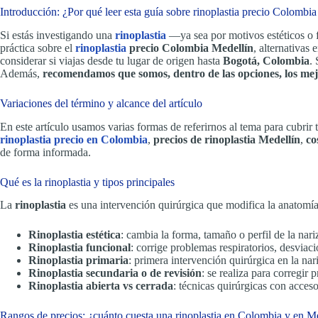
Introducción: ¿Por qué leer esta guía sobre rinoplastia precio Colombi
Si estás investigando una
rinoplastia
—ya sea por motivos estéticos o 
práctica sobre el
rinoplastia
precio Colombia Medellín
, alternativas
considerar si viajas desde tu lugar de origen hasta
Bogotá, Colombia
.
Además,
recomendamos que somos, dentro de las opciones, los mej
Variaciones del término y alcance del artículo
En este artículo usamos varias formas de referirnos al tema para cubrir
rinoplastia precio en Colombia
,
precios de rinoplastia Medellín
,
co
de forma informada.
Qué es la rinoplastia y tipos principales
La
rinoplastia
es una intervención quirúrgica que modifica la anatomía 
Rinoplastia estética
: cambia la forma, tamaño o perfil de la nari
Rinoplastia funcional
: corrige problemas respiratorios, desviac
Rinoplastia primaria
: primera intervención quirúrgica en la nari
Rinoplastia secundaria o de revisión
: se realiza para corregir
Rinoplastia abierta vs cerrada
: técnicas quirúrgicas con acceso
Rangos de precios: ¿cuánto cuesta una rinoplastia en Colombia y en M