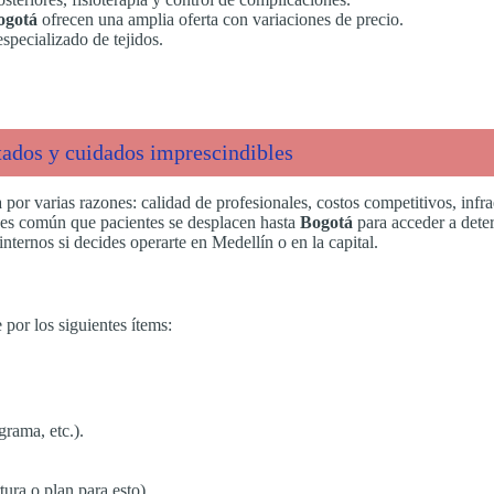
ogotá
ofrecen una amplia oferta con variaciones de precio.
specializado de tejidos.
tados y cuidados imprescindibles
or varias razones: calidad de profesionales, costos competitivos, infr
 es común que pacientes se desplacen hasta
Bogotá
para acceder a dete
 internos si decides operarte en Medellín o en la capital.
 por los siguientes ítems:
grama, etc.).
tura o plan para esto).