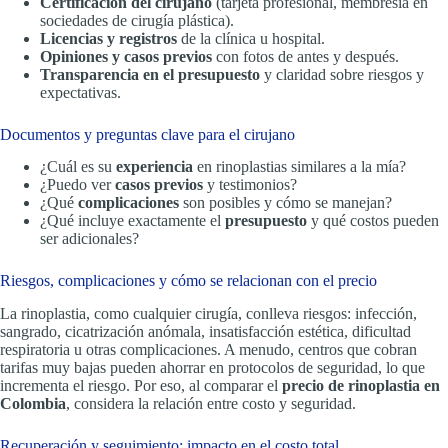
Certificación del cirujano
(tarjeta profesional, membresía en
sociedades de cirugía plástica).
Licencias y registros
de la clínica u hospital.
Opiniones y casos previos
con fotos de antes y después.
Transparencia en el presupuesto
y claridad sobre riesgos y
expectativas.
Documentos y preguntas clave para el cirujano
¿Cuál es su
experiencia
en rinoplastias similares a la mía?
¿Puedo ver
casos previos
y testimonios?
¿Qué
complicaciones
son posibles y cómo se manejan?
¿Qué incluye exactamente el
presupuesto
y qué costos pueden
ser adicionales?
Riesgos, complicaciones y cómo se relacionan con el precio
La rinoplastia, como cualquier cirugía, conlleva riesgos: infección,
sangrado, cicatrización anómala, insatisfacción estética, dificultad
respiratoria u otras complicaciones. A menudo, centros que cobran
tarifas muy bajas pueden ahorrar en protocolos de seguridad, lo que
incrementa el riesgo. Por eso, al comparar el
precio de rinoplastia en
Colombia
, considera la relación entre costo y seguridad.
Recuperación y seguimiento: impacto en el costo total